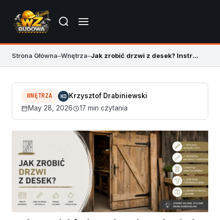
Strona Główna
–
Wnętrza
–
Jak zrobić drzwi z desek? Instrukcja krok po kroku
WNĘTRZA
Krzysztof Drabiniewski
KD
May 28, 2026
17 min czytania