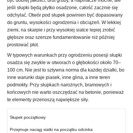
być dobrej jakości, drut gruby, a napinacze mocne, ale
jeśli słupki będą płytko osadzone, całość zacznie się
odchylać. Otwór pod słupek powinien być dopasowany
do gruntu, wysokości ogrodzenia i obciążeń. W lekkiej
ziemi, na skarpie i przy wysokiej siatce lepiej zrobić
głębsze oraz szersze fundamentowanie niż później
prostować płot.
W typowych warunkach przy ogrodzeniu posesji słupki
osadza się zwykle w otworach o głębokości około 70–
100 cm. Nie jest to sztywna norma dla każdej działki, bo
inne warunki daje piasek, inne glina, a inne teren
podmokły. Przy słupkach narożnych, bramowych i
końcowych nie warto oszczędzać na betonie, ponieważ
te elementy przenoszą największe siły.
Słupek początkowy
Przejmuje naciąg siatki na początku odcinka