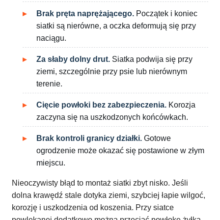
Brak pręta naprężającego.
Początek i koniec
siatki są nierówne, a oczka deformują się przy
naciągu.
Za słaby dolny drut.
Siatka podwija się przy
ziemi, szczególnie przy psie lub nierównym
terenie.
Cięcie powłoki bez zabezpieczenia.
Korozja
zaczyna się na uszkodzonych końcówkach.
Brak kontroli granicy działki.
Gotowe
ogrodzenie może okazać się postawione w złym
miejscu.
Nieoczywisty błąd to montaż siatki zbyt nisko. Jeśli
dolna krawędź stale dotyka ziemi, szybciej łapie wilgoć,
korozję i uszkodzenia od koszenia. Przy siatce
powlekanej dodatkowo można przeciąć powłokę żyłką