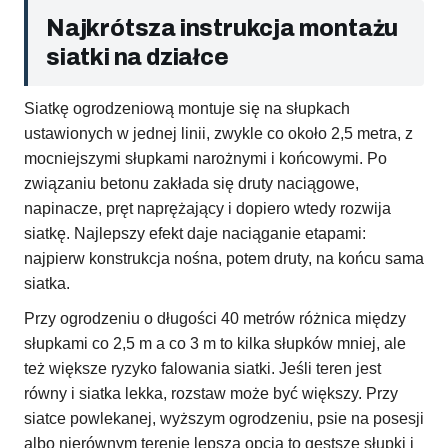
Najkrótsza instrukcja montażu
siatki na działce
Siatkę ogrodzeniową montuje się na słupkach
ustawionych w jednej linii, zwykle co około 2,5 metra, z
mocniejszymi słupkami narożnymi i końcowymi. Po
związaniu betonu zakłada się druty naciągowe,
napinacze, pręt naprężający i dopiero wtedy rozwija
siatkę. Najlepszy efekt daje naciąganie etapami:
najpierw konstrukcja nośna, potem druty, na końcu sama
siatka.
Przy ogrodzeniu o długości 40 metrów różnica między
słupkami co 2,5 m a co 3 m to kilka słupków mniej, ale
też większe ryzyko falowania siatki. Jeśli teren jest
równy i siatka lekka, rozstaw może być większy. Przy
siatce powlekanej, wyższym ogrodzeniu, psie na posesji
albo nierównym terenie lepsza opcja to gęstsze słupki i