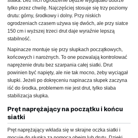
siatka. Bez nich ogrodzenie będzie wyglądało dobrze
tylko przez chwilę. Najczęściej stosuje się trzy poziomy
drutu: górny, środkowy i dolny. Przy niskich
ogrodzeniach czasem używa się dwóch, ale przy siatce
150 cm i wyższej trzeci drut daje wyraźnie lepszą
stabilność.
Napinacze montuje się przy słupkach początkowych,
końcowych i narożnych. To one pozwalają kontrolować
naprężenie drutu bez szarpania całej siatki. Drut
powinien być napięty, ale nie tak mocno, żeby wyciągał
słupki. Jeżeli po dokręceniu napinacza słupek zaczyna
iść do środka, problemem nie jest drut, tylko słaba
stabilizacja słupka.
Pręt naprężający na początku i końcu
siatki
Pręt naprężający wkłada się w skrajne oczka siatki i
mocuje do słupka za pomocą obejm lub drutu. Dzięki