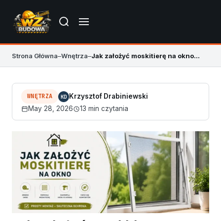
Strona Główna
–
Wnętrza
–
Jak założyć moskitierę na okno krok po kroku
WNĘTRZA
Krzysztof Drabiniewski
KD
May 28, 2026
13 min czytania