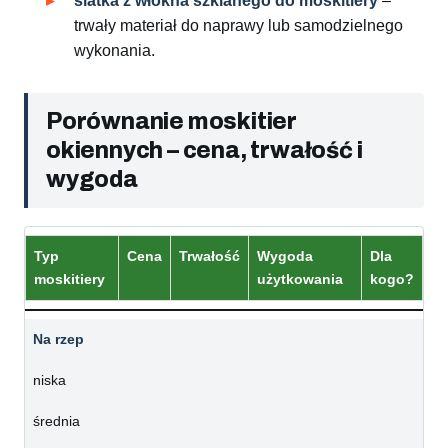
siatka z włókna szklanego do moskitiery
–
trwały materiał do naprawy lub samodzielnego
wykonania.
Porównanie moskitier
okiennych – cena, trwałość i
wygoda
Typ
Cena
Trwałość
Wygoda
Dla
moskitiery
użytkowania
kogo?
Na rzep
niska
średnia