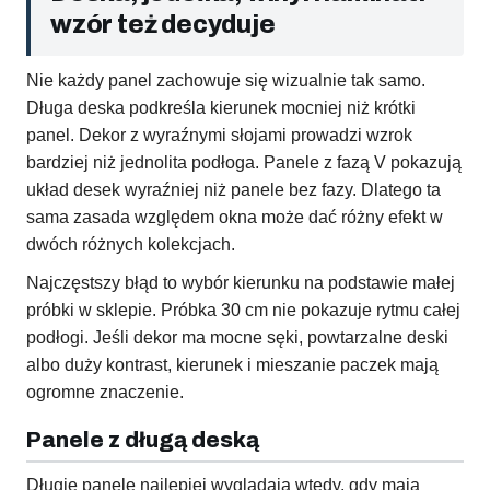
wzór też decyduje
Nie każdy panel zachowuje się wizualnie tak samo.
Długa deska podkreśla kierunek mocniej niż krótki
panel. Dekor z wyraźnymi słojami prowadzi wzrok
bardziej niż jednolita podłoga. Panele z fazą V pokazują
układ desek wyraźniej niż panele bez fazy. Dlatego ta
sama zasada względem okna może dać różny efekt w
dwóch różnych kolekcjach.
Najczęstszy błąd to wybór kierunku na podstawie małej
próbki w sklepie. Próbka 30 cm nie pokazuje rytmu całej
podłogi. Jeśli dekor ma mocne sęki, powtarzalne deski
albo duży kontrast, kierunek i mieszanie paczek mają
ogromne znaczenie.
Panele z długą deską
Długie panele najlepiej wyglądają wtedy, gdy mają