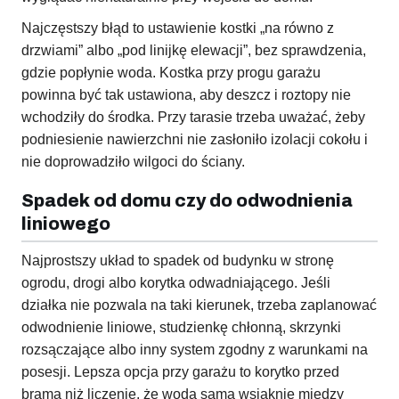
Najczęstszy błąd to ustawienie kostki „na równo z
drzwiami” albo „pod linijkę elewacji”, bez sprawdzenia,
gdzie popłynie woda. Kostka przy progu garażu
powinna być tak ustawiona, aby deszcz i roztopy nie
wchodziły do środka. Przy tarasie trzeba uważać, żeby
podniesienie nawierzchni nie zasłoniło izolacji cokołu i
nie doprowadziło wilgoci do ściany.
Spadek od domu czy do odwodnienia
liniowego
Najprostszy układ to spadek od budynku w stronę
ogrodu, drogi albo korytka odwadniającego. Jeśli
działka nie pozwala na taki kierunek, trzeba zaplanować
odwodnienie liniowe, studzienkę chłonną, skrzynki
rozsączające albo inny system zgodny z warunkami na
posesji. Lepsza opcja przy garażu to korytko przed
bramą niż liczenie, że woda sama wsiąknie między