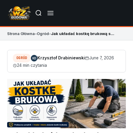
Strona Główna
–
Ogród
–
Jak układać kostkę brukową samodzielnie, żeby się nie zapadała
OGRÓD
Krzysztof Drabiniewski
June 7, 2026
KD
24 min czytania