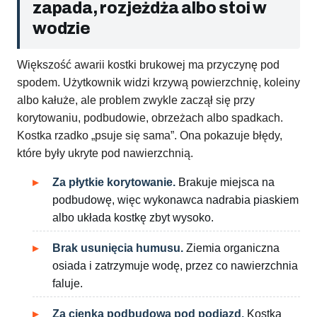
zapada, rozjeżdża albo stoi w
wodzie
Większość awarii kostki brukowej ma przyczynę pod
spodem. Użytkownik widzi krzywą powierzchnię, koleiny
albo kałuże, ale problem zwykle zaczął się przy
korytowaniu, podbudowie, obrzeżach albo spadkach.
Kostka rzadko „psuje się sama”. Ona pokazuje błędy,
które były ukryte pod nawierzchnią.
Za płytkie korytowanie.
Brakuje miejsca na
podbudowę, więc wykonawca nadrabia piaskiem
albo układa kostkę zbyt wysoko.
Brak usunięcia humusu.
Ziemia organiczna
osiada i zatrzymuje wodę, przez co nawierzchnia
faluje.
Za cienka podbudowa pod podjazd.
Kostka