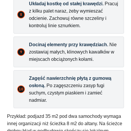
Układaj kostkę od stałej krawędzi.
Pracuj
z kilku palet naraz, żeby wymieszać
odcienie. Zachowuj równe szczeliny i
kontroluj linie sznurkiem.
Docinaj elementy przy krawędziach.
Nie
zostawiaj małych, klinowych kawałków w
miejscach obciążonych kołami.
Zagęść nawierzchnię płytą z gumową
osłoną.
Po zagęszczeniu zasyp fugi
suchym, czystym piaskiem i zamieć
nadmiar.
Przykład: podjazd 35 m2 pod dwa samochody wymaga
innej organizacji niż ścieżka 8 m2 do altany. Na ścieżce
drobny błąd w podbudowie skończy się lokalnym