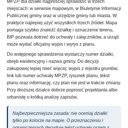
MPZP dla działki najprościej sprawdzić w trzech
miejscach: w serwisie mapowym, w Biuletynie Informacji
Publicznej gminy oraz w urzędzie gminy lub miasta. W
praktyce najlepiej użyć wszystkich trzech źródeł. Mapa
pomaga szybko znaleźć działkę i oznaczenie terenu,
BIP pozwala dotrzeć do uchwały i załączników, a urząd
może wydać oficjalny wypis i wyrys z planu.
Do wstępnego sprawdzenia wystarczy numer działki,
obręb ewidencyjny i nazwa gminy. Do decyzji
zakupowej lepiej mieć więcej: wypis z rejestru gruntów,
link lub numer uchwały MPZP, rysunek planu, tekst
planu oraz informację, czy plan nie jest w trakcie zmiany.
Przy droższej działce dobrze poprosić projektanta albo
urbanistę o krótką analizę zapisów.
Najbezpieczniejsza zasada: nie oceniaj działki
tylko po kolorze na mapie. O przeznaczeniu i
ograniczeniach decyduje tekst uchwały razem z