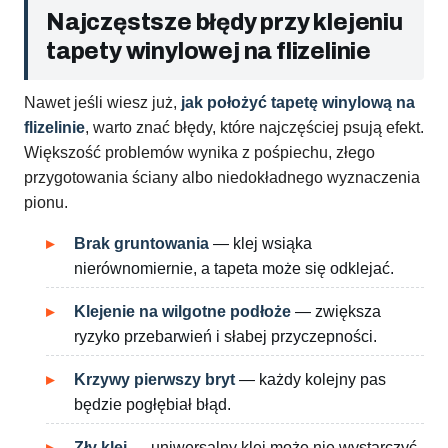
Najczęstsze błędy przy klejeniu
tapety winylowej na flizelinie
Nawet jeśli wiesz już,
jak położyć tapetę winylową na
flizelinie
, warto znać błędy, które najczęściej psują efekt.
Większość problemów wynika z pośpiechu, złego
przygotowania ściany albo niedokładnego wyznaczenia
pionu.
Brak gruntowania
— klej wsiąka
nierównomiernie, a tapeta może się odklejać.
Klejenie na wilgotne podłoże
— zwiększa
ryzyko przebarwień i słabej przyczepności.
Krzywy pierwszy bryt
— każdy kolejny pas
będzie pogłębiał błąd.
Zły klej
— uniwersalny klej może nie wystarczyć