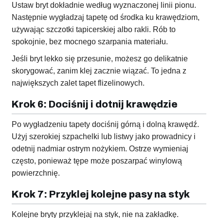
Ustaw bryt dokładnie według wyznaczonej linii pionu.
Następnie wygładzaj tapetę od środka ku krawędziom,
używając szczotki tapicerskiej albo rakli. Rób to
spokojnie, bez mocnego szarpania materiału.
Jeśli bryt lekko się przesunie, możesz go delikatnie
skorygować, zanim klej zacznie wiązać. To jedna z
największych zalet tapet flizelinowych.
Krok 6: Dociśnij i dotnij krawędzie
Po wygładzeniu tapety dociśnij górną i dolną krawędź.
Użyj szerokiej szpachelki lub listwy jako prowadnicy i
odetnij nadmiar ostrym nożykiem. Ostrze wymieniaj
często, ponieważ tępe może poszarpać winylową
powierzchnię.
Krok 7: Przyklej kolejne pasy na styk
Kolejne bryty przyklejaj na styk, nie na zakładkę.