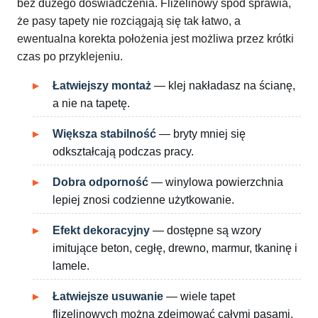
bez dużego doświadczenia. Flizelinowy spód sprawia,
że pasy tapety nie rozciągają się tak łatwo, a
ewentualna korekta położenia jest możliwa przez krótki
czas po przyklejeniu.
Łatwiejszy montaż
— klej nakładasz na ścianę,
a nie na tapetę.
Większa stabilność
— bryty mniej się
odkształcają podczas pracy.
Dobra odporność
— winylowa powierzchnia
lepiej znosi codzienne użytkowanie.
Efekt dekoracyjny
— dostępne są wzory
imitujące beton, cegłę, drewno, marmur, tkaninę i
lamele.
Łatwiejsze usuwanie
— wiele tapet
flizelinowych można zdejmować całymi pasami.