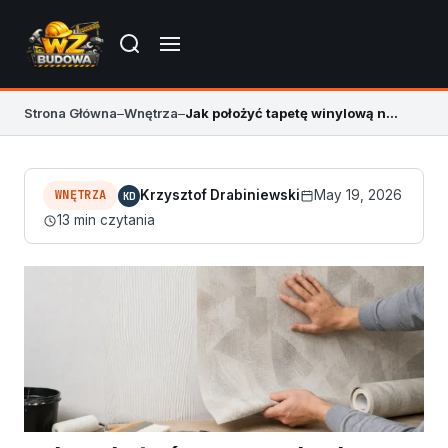
Strona Główna
–
Wnętrza
–
Jak położyć tapetę winylową na flizelinie
WNĘTRZA
Krzysztof Drabiniewski
May 19, 2026
KD
13 min czytania