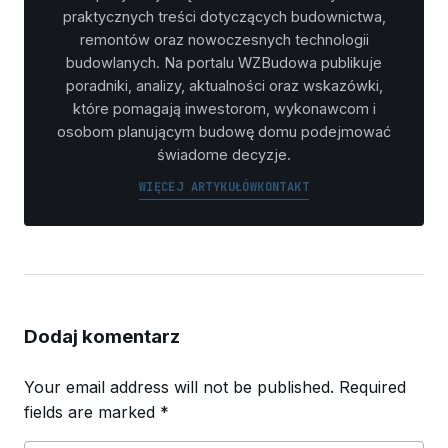
praktycznych treści dotyczących budownictwa,
remontów oraz nowoczesnych technologii
budowlanych. Na portalu WZBudowa publikuje
poradniki, analizy, aktualności oraz wskazówki,
które pomagają inwestorom, wykonawcom i
osobom planującym budowę domu podejmować
świadome decyzje.
WIĘCEJ ARTYKUŁÓW
KONTAKT
Dodaj komentarz
Your email address will not be published.
Required
fields are marked
*