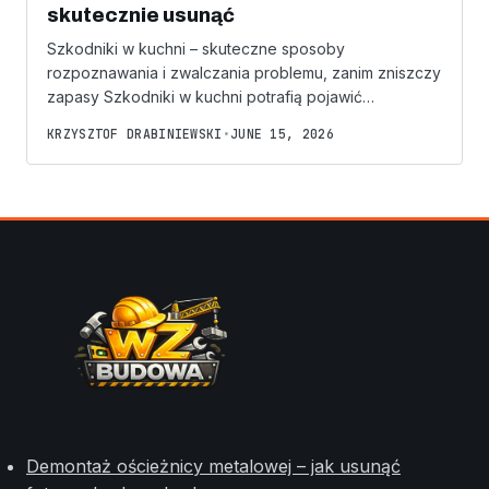
skutecznie usunąć
Szkodniki w kuchni – skuteczne sposoby
rozpoznawania i zwalczania problemu, zanim zniszczy
zapasy Szkodniki w kuchni potrafią pojawić…
KRZYSZTOF DRABINIEWSKI
•
JUNE 15, 2026
Demontaż ościeżnicy metalowej – jak usunąć