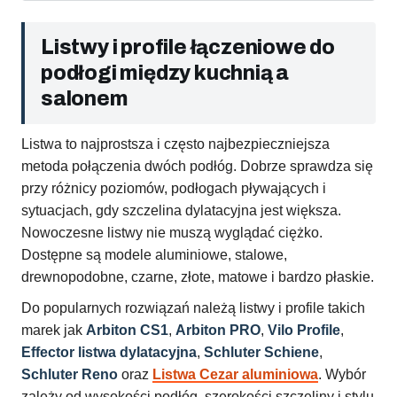
Listwy i profile łączeniowe do
podłogi między kuchnią a
salonem
Listwa to najprostsza i często najbezpieczniejsza
metoda połączenia dwóch podłóg. Dobrze sprawdza się
przy różnicy poziomów, podłogach pływających i
sytuacjach, gdy szczelina dylatacyjna jest większa.
Nowoczesne listwy nie muszą wyglądać ciężko.
Dostępne są modele aluminiowe, stalowe,
drewnopodobne, czarne, złote, matowe i bardzo płaskie.
Do popularnych rozwiązań należą listwy i profile takich
marek jak
Arbiton CS1
,
Arbiton PRO
,
Vilo Profile
,
Effector listwa dylatacyjna
,
Schluter Schiene
,
Schluter Reno
oraz
Listwa Cezar aluminiowa
. Wybór
zależy od wysokości podłóg, szerokości szczeliny i stylu