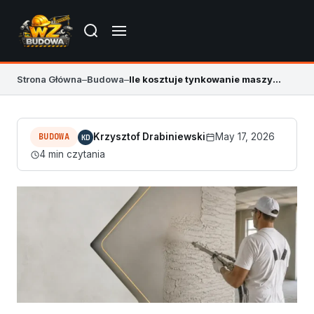
Strona Główna
–
Budowa
–
Ile kosztuje tynkowanie maszynowe 2026? Cennik i koszty
BUDOWA
Krzysztof Drabiniewski
May 17, 2026
KD
4 min czytania