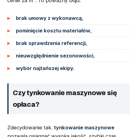
cenie za m². To poważny błąd.
brak umowy z wykonawcą
,
pominięcie kosztu materiałów
,
brak sprawdzenia referencji
,
nieuwzględnienie sezonowości
,
wybór najtańszej ekipy
.
Czy tynkowanie maszynowe się
opłaca?
Zdecydowanie tak.
tynkowanie maszynowe
pozwala osiągnąć wysoką jakość, szybki czas