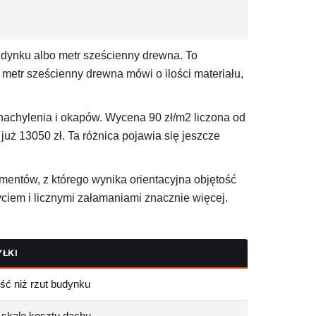
udynku albo metr sześcienny drewna. To
 metr sześcienny drewna mówi o ilości materiału,
nachylenia i okapów. Wycena 90 zł/m2 liczona od
 już 13050 zł. Ta różnica pojawia się jeszcze
ementów, z którego wynika orientacyjna objętość
ciem i licznymi załamaniami znacznie więcej.
ŁKI
ć niż rzut budynku
skalę kosztu dachu