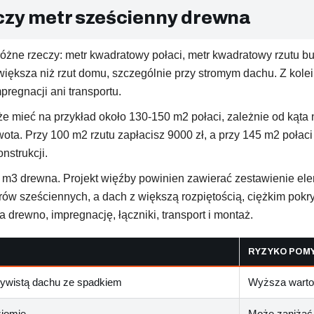
 czy metr sześcienny drewna
różne rzeczy: metr kwadratowy połaci, metr kwadratowy rzutu b
większa niż rzut domu, szczególnie przy stromym dachu. Z kolei
mpregnacji ani transportu.
 mieć na przykład około 130-150 m2 połaci, zależnie od kąta 
kwota. Przy 100 m2 rzutu zapłacisz 9000 zł, a przy 145 m2 połaci
strukcji.
za m3 drewna. Projekt więźby powinien zawierać zestawienie el
ów sześciennych, a dach z większą rozpiętością, ciężkim pokry
na drewno, impregnację, łączniki, transport i montaż.
RYZYKO POMY
zywistą dachu ze spadkiem
Wyższa wartoś
ziomie
Może zaniżać 