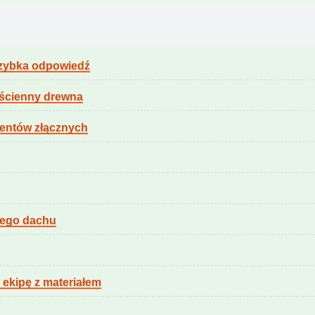
 szybka odpowiedź
eścienny drewna
mentów złącznych
nego dachu
 ekipę z materiałem