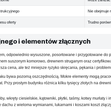
strukcyjnego
Nie obejmuje 
esu oferty
Trudno porów
nego i elementów złącznych
m, odpowiednio wysuszone, posortowane i przygotowane do pra
nem suszonym komorowo, drewnem struganym oraz certyfikow
ższa cena, ale też mniejsze ryzyko skręcania, pękania i proble
taku bywa pozorną oszczędnością. Mokre elementy mogą pracowa
t. Przy prostym budynku różnica kilku tysięcy złotych na drew
 wkręty ciesielskie, kątowniki, płytki, taśmy, kotwy murłaty i 
 dachu z wieloma wymianami, lukarnami i koszami koszt złączy