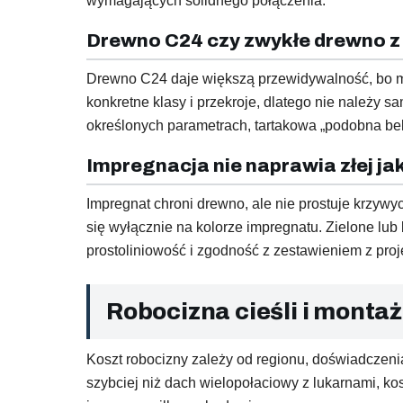
wymagających solidnego połączenia.
Drewno C24 czy zwykłe drewno z
Drewno C24 daje większą przewidywalność, bo m
konkretne klasy i przekroje, dlatego nie należy s
określonych parametrach, tartakowa „podobna be
Impregnacja nie naprawia złej ja
Impregnat chroni drewno, ale nie prostuje krzywy
się wyłącznie na kolorze impregnatu. Zielone lu
prostoliniowość i zgodność z zestawieniem z proj
Robocizna cieśli i montaż
Koszt robocizny zależy od regionu, doświadczeni
szybciej niż dach wielopołaciowy z lukarnami, ko