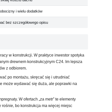
robocizny i wielu dodatków
nać bez szczegółowego opisu
cy w konstrukcji. W praktyce inwestor spotyka
anym drewnem konstrukcyjnym C24. Im lepsza
mów z odbiorem.
ć po montażu, skręcać się i utrudniać
nie może wydawać się duża, ale poprawki na
impregnaty. W ofertach „za metr” te elementy
 rośnie, bo konstrukcja ma więcej miejsc