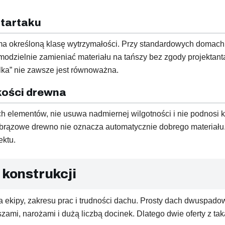
 tartaku
a określoną klasę wytrzymałości. Przy standardowych domach
amodzielnie zamieniać materiału na tańszy bez zgody projektant
lka” nie zawsze jest równoważna.
kości drewna
ch elementów, nie usuwa nadmiernej wilgotności i nie podnosi k
b brązowe drewno nie oznacza automatycznie dobrego materiału.
ektu.
 konstrukcji
a ekipy, zakresu prac i trudności dachu. Prosty dach dwuspado
szami, narożami i dużą liczbą docinek. Dlatego dwie oferty z 