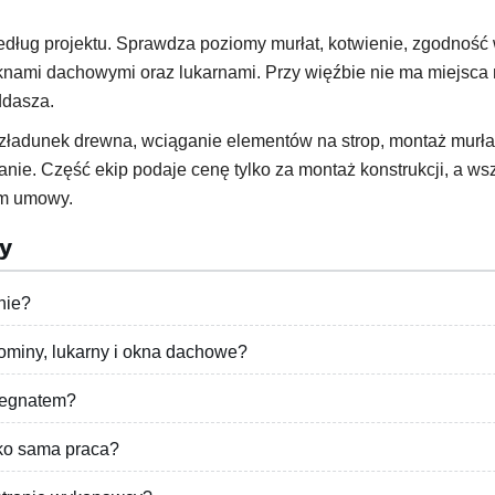
 według projektu. Sprawdza poziomy murłat, kotwienie, zgodnoś
oknami dachowymi oraz lukarnami. Przy więźbie nie ma miejsca 
ddasza.
rozładunek drewna, wciąganie elementów na strop, montaż murł
anie. Część ekip podaje cenę tylko za montaż konstrukcji, a wsz
em umowy.
y
nie?
miny, lukarny i okna dachowe?
regnatem?
ylko sama praca?