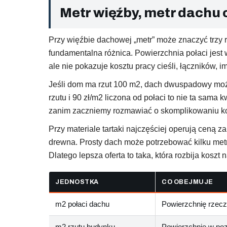
Metr więźby, metr dachu
Przy więźbie dachowej „metr” może znaczyć trzy 
fundamentalna różnica. Powierzchnia połaci jest 
ale nie pokazuje kosztu pracy cieśli, łączników, i
Jeśli dom ma rzut 100 m2, dach dwuspadowy może
rzutu i 90 zł/m2 liczona od połaci to nie ta sama 
zanim zaczniemy rozmawiać o skomplikowaniu kon
Przy materiale tartaki najczęściej operują ceną 
drewna. Prosty dach może potrzebować kilku metr
Dlatego lepsza oferta to taka, która rozbija koszt 
JEDNOSTKA
CO OBEJMUJE
m2 połaci dachu
Powierzchnię rzec
m2 rzutu budynku
Powierzchnię w po