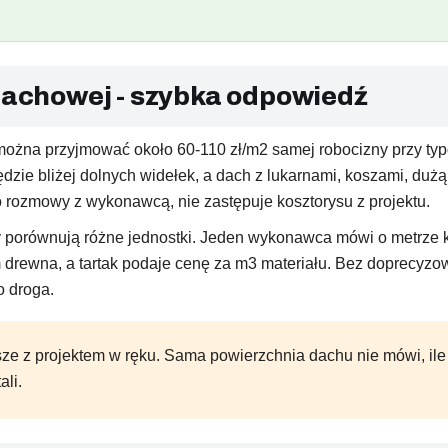
 dachowej - szybka odpowiedź
można przyjmować około 60-110 zł/m2 samej robocizny przy ty
zie bliżej dolnych widełek, a dach z lukarnami, koszami, dużą
o rozmowy z wykonawcą, nie zastępuje kosztorysu z projektu.
y porównują różne jednostki. Jeden wykonawca mówi o metrze 
 drewna, a tartak podaje cenę za m3 materiału. Bez doprecyzow
o droga.
ze z projektem w ręku. Sama powierzchnia dachu nie mówi, ile d
ali.