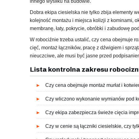
innego wysiłku na budowie.
Dobra ekipa ciesielska nie tylko zbija elementy
kolejność montażu i miejsca kolizji z kominami, 
membranę, łaty, pokrycie, obróbki i zabudowę po
W robociźnie trzeba ustalić, czy cena obejmuje 
cięć, montaż łączników, pracę z dźwigiem i sprząt
nieuczciwe, ale musi być jasne przed podpisani
Lista kontrolna zakresu robocizn
Czy cena obejmuje montaż murłat i kotwie
Czy wliczono wykonanie wymianów pod ko
Czy ekipa zabezpiecza świeże cięcia imp
Czy w cenie są łączniki ciesielskie, czy t