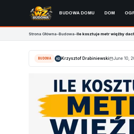
BUDOWA DOMU
DOM
OG
Strona Główna
–
Budowa
–
Ile kosztuje metr więźby da
BUDOWA
Krzysztof Drabiniewski
June 10, 
KD