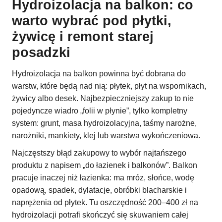
Hydroizolacja na balkon: co
warto wybrać pod płytki,
żywicę i remont starej
posadzki
Hydroizolacja na balkon powinna być dobrana do
warstw, które będą nad nią: płytek, płyt na wspornikach,
żywicy albo desek. Najbezpieczniejszy zakup to nie
pojedyncze wiadro „folii w płynie”, tylko kompletny
system: grunt, masa hydroizolacyjna, taśmy narożne,
narożniki, mankiety, klej lub warstwa wykończeniowa.
Najczęstszy błąd zakupowy to wybór najtańszego
produktu z napisem „do łazienek i balkonów”. Balkon
pracuje inaczej niż łazienka: ma mróz, słońce, wodę
opadową, spadek, dylatacje, obróbki blacharskie i
naprężenia od płytek. Tu oszczędność 200–400 zł na
hydroizolacji potrafi skończyć się skuwaniem całej