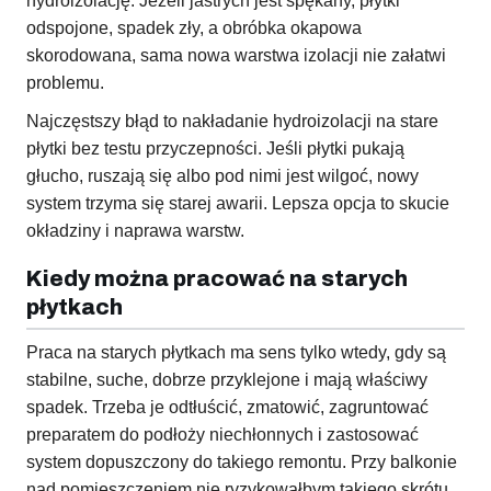
hydroizolację. Jeżeli jastrych jest spękany, płytki
odspojone, spadek zły, a obróbka okapowa
skorodowana, sama nowa warstwa izolacji nie załatwi
problemu.
Najczęstszy błąd to nakładanie hydroizolacji na stare
płytki bez testu przyczepności. Jeśli płytki pukają
głucho, ruszają się albo pod nimi jest wilgoć, nowy
system trzyma się starej awarii. Lepsza opcja to skucie
okładziny i naprawa warstw.
Kiedy można pracować na starych
płytkach
Praca na starych płytkach ma sens tylko wtedy, gdy są
stabilne, suche, dobrze przyklejone i mają właściwy
spadek. Trzeba je odtłuścić, zmatowić, zagruntować
preparatem do podłoży niechłonnych i zastosować
system dopuszczony do takiego remontu. Przy balkonie
nad pomieszczeniem nie ryzykowałbym takiego skrótu