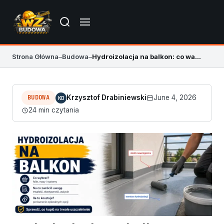
Strona Główna
–
Budowa
–
Hydroizolacja na balkon: co warto wybrać, jaki system kupić?
BUDOWA
Krzysztof Drabiniewski
June 4, 2026
KD
24 min czytania