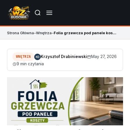
Strona Główna
–
Wnętrza
–
Folia grzewcza pod panele koszty wykonania 2026
WNĘTRZA
Krzysztof Drabiniewski
May 27, 2026
KD
9 min czytania