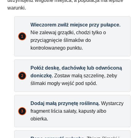
utrzymujesz wilgotne miejsca, a populacja ma lepsze
warunki.
Wieczorem zwilż miejsce przy pułapce.
Nie zalewaj grządki, chodzi tylko o
przyciągnięcie ślimaków do
kontrolowanego punktu.
Połóż deskę, dachówkę lub odwróconą
doniczkę.
Zostaw małą szczelinę, żeby
ślimaki mogły wejść pod spód.
Dodaj małą przynętę roślinną.
Wystarczy
fragment liścia sałaty, kapusty albo
obierka.