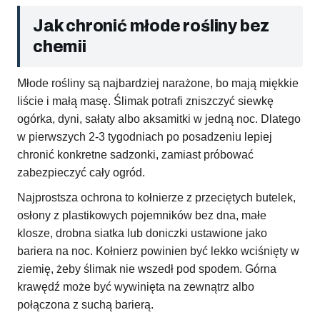
Jak chronić młode rośliny bez
chemii
Młode rośliny są najbardziej narażone, bo mają miękkie
liście i małą masę. Ślimak potrafi zniszczyć siewkę
ogórka, dyni, sałaty albo aksamitki w jedną noc. Dlatego
w pierwszych 2-3 tygodniach po posadzeniu lepiej
chronić konkretne sadzonki, zamiast próbować
zabezpieczyć cały ogród.
Najprostsza ochrona to kołnierze z przeciętych butelek,
osłony z plastikowych pojemników bez dna, małe
klosze, drobna siatka lub doniczki ustawione jako
bariera na noc. Kołnierz powinien być lekko wciśnięty w
ziemię, żeby ślimak nie wszedł pod spodem. Górna
krawędź może być wywinięta na zewnątrz albo
połączona z suchą barierą.