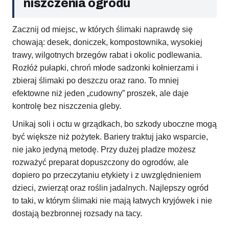
niszczenia ogrodu
Zacznij od miejsc, w których ślimaki naprawdę się
chowają: desek, doniczek, kompostownika, wysokiej
trawy, wilgotnych brzegów rabat i okolic podlewania.
Rozłóż pułapki, chroń młode sadzonki kołnierzami i
zbieraj ślimaki po deszczu oraz rano. To mniej
efektowne niż jeden „cudowny” proszek, ale daje
kontrolę bez niszczenia gleby.
Unikaj soli i octu w grządkach, bo szkody uboczne mogą
być większe niż pożytek. Bariery traktuj jako wsparcie,
nie jako jedyną metodę. Przy dużej pladze możesz
rozważyć preparat dopuszczony do ogrodów, ale
dopiero po przeczytaniu etykiety i z uwzględnieniem
dzieci, zwierząt oraz roślin jadalnych. Najlepszy ogród
to taki, w którym ślimaki nie mają łatwych kryjówek i nie
dostają bezbronnej rozsady na tacy.