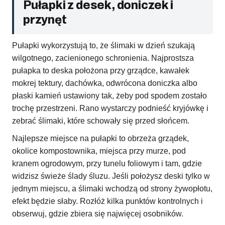
Pułapki z desek, doniczek i
przynęt
Pułapki wykorzystują to, że ślimaki w dzień szukają
wilgotnego, zacienionego schronienia. Najprostsza
pułapka to deska położona przy grządce, kawałek
mokrej tektury, dachówka, odwrócona doniczka albo
płaski kamień ustawiony tak, żeby pod spodem zostało
trochę przestrzeni. Rano wystarczy podnieść kryjówkę i
zebrać ślimaki, które schowały się przed słońcem.
Najlepsze miejsce na pułapki to obrzeża grządek,
okolice kompostownika, miejsca przy murze, pod
kranem ogrodowym, przy tunelu foliowym i tam, gdzie
widzisz świeże ślady śluzu. Jeśli położysz deski tylko w
jednym miejscu, a ślimaki wchodzą od strony żywopłotu,
efekt będzie słaby. Rozłóż kilka punktów kontrolnych i
obserwuj, gdzie zbiera się najwięcej osobników.