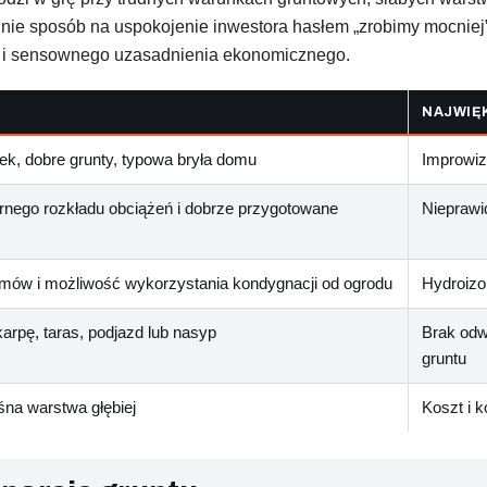
ta, nie sposób na uspokojenie inwestora hasłem „zrobimy mocni
li i sensownego uzasadnienia ekonomicznego.
NAJWIĘ
k, dobre grunty, typowa bryła domu
Improwiz
nego rozkładu obciążeń i dobrze przygotowane
Nieprawi
mów i możliwość wykorzystania kondygnacji od ogrodu
Hydroizol
arpę, taras, podjazd lub nasyp
Brak odw
gruntu
śna warstwa głębiej
Koszt i 