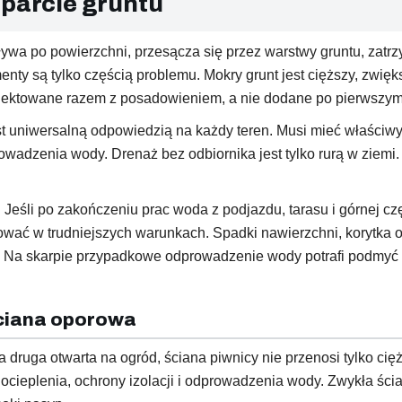
 parcie gruntu
ywa po powierzchni, przesącza się przez warstwy gruntu, zatrz
nty są tylko częścią problemu. Mokry grunt jest cięższy, zwięk
jektowane razem z posadowieniem, a nie dodane po pierwszym
t uniwersalną odpowiedzią na każdy teren. Musi mieć właściwy 
rowadzenia wody. Drenaż bez odbiornika jest tylko rurą w ziem
 Jeśli po zakończeniu prac woda z podjazdu, tarasu i górnej czę
wać w trudniejszych warunkach. Spadki nawierzchni, korytka o
 Na skarpie przypadkowe odprowadzenie wody potrafi podmyć n
ściana oporowa
a druga otwarta na ogród, ściana piwnicy nie przenosi tylko cię
ocieplenia, ochrony izolacji i odprowadzenia wody. Zwykła śc