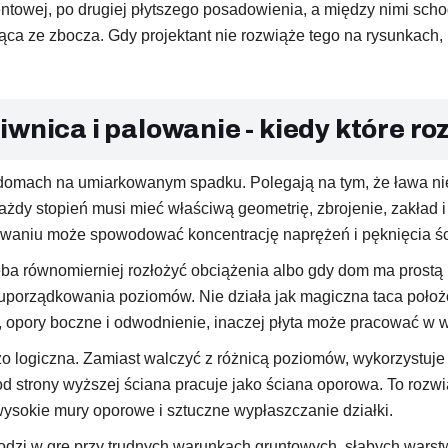
owej, po drugiej płytszego posadowienia, a między nimi scho
ca ze zbocza. Gdy projektant nie rozwiąże tego na rysunkach,
iwnica i palowanie - kiedy które r
omach na umiarkowanym spadku. Polegają na tym, że ława nie
ażdy stopień musi mieć właściwą geometrię, zbrojenie, zakład i
owaniu może spowodować koncentrację naprężeń i pęknięcia ś
ba równomierniej rozłożyć obciążenia albo gdy dom ma prostą b
i uporządkowania poziomów. Nie działa jak magiczna taca poło
pory boczne i odwodnienie, inaczej płyta może pracować w war
logiczna. Zamiast walczyć z różnicą poziomów, wykorzystuje s
d strony wyższej ściana pracuje jako ściana oporowa. To rozwi
wysokie mury oporowe i sztuczne wypłaszczanie działki.
dzi w grę przy trudnych warunkach gruntowych, słabych warst