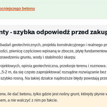
mocniejszego betonu
ty - szybka odpowiedź przed zaku
dań geotechnicznych, projektu konstrukcyjnego i realnego prof
ści, piwnicę częściowo wpisaną w zbocze, płytę fundamentową
sprawdzeniu gruntu, wody i stabilności skarpy.
jektowych, opinia geotechniczna, przekroje terenu i rozmowa z
,5-2 m, da się często zaprojektować rozsądne rozwiązanie bez 
zybko rosną. Na takiej działce najdroższe błędy powstają prz
erw, ile dać betonu, tylko gdzie jest nośny grunt, którędy płyni
m, a nie walczyć z nim po fakcie.