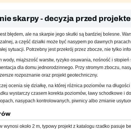
nie skarpy - decyzja przed projekt
 jest błędem, ale na skarpie jego skutki są bardziej bolesne. W
czalnej, a część działki może być nasypem po dawnych praca
 sytuacji. Potrzebny jest przekrój przez zbocze, nie tylko inform
m wody, miąższość warstw, ryzyko osuwania, nośność i stopień 
ntacja dla domu jednorodzinnego. Przy stromym zboczu, nasyp
rsze rozpoznanie oraz projekt geotechniczny.
czej ocenia się działkę, na której różnica poziomów na długośc
padku wystarczy czasem korekta poziomów, ławy schodkowe i d
opach, nasypach kontrolowanych, piwnicy albo zmianie usytu
trów
 wynosi około 2 m, typowy projekt z katalogu rzadko pasuje bez