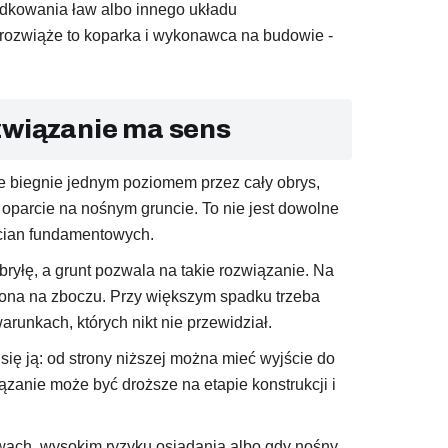
dkowania ław albo innego układu
 rozwiąże to koparka i wykonawca na budowie -
ozwiązanie ma sens
 biegnie jednym poziomem przez cały obrys,
 oparcie na nośnym gruncie. To nie jest dowolne
cian fundamentowych.
ryłę, a grunt pozwala na takie rozwiązanie. Na
żona na zboczu. Przy większym spadku trzeba
unkach, których nikt nie przewidział.
ię ją: od strony niższej można mieć wyjście do
ązanie może być droższe na etapie konstrukcji i
wach, wysokim ryzyku osiadania albo gdy nośny