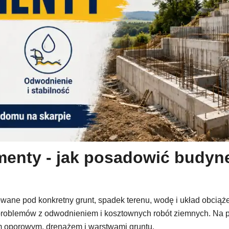
enty - jak posadowić budyne
wane pod konkretny grunt, spadek terenu, wodę i układ obciąż
roblemów z odwodnieniem i kosztownych robót ziemnych. Na poch
em oporowym, drenażem i warstwami gruntu.