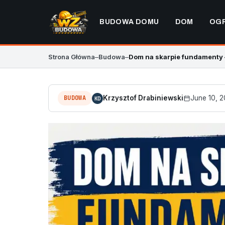
BUDOWA DOMU
DOM
OG
Strona Główna
–
Budowa
–
Dom na skarpie fundamenty 
BUDOWA
Krzysztof Drabiniewski
June 10, 
KD