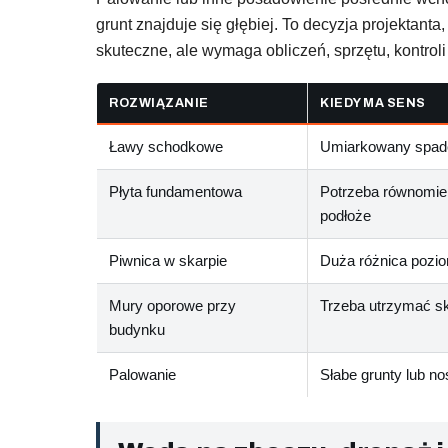
grunt znajduje się głębiej. To decyzja projektan
skuteczne, ale wymaga obliczeń, sprzętu, kontro
ROZWIĄZANIE
KIEDY MA SENS
Ławy schodkowe
Umiarkowany spade
Płyta fundamentowa
Potrzeba równomier
podłoże
Piwnica w skarpie
Duża różnica pozio
Mury oporowe przy
Trzeba utrzymać sk
budynku
Palowanie
Słabe grunty lub no