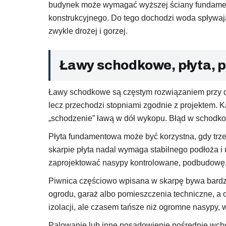
budynek może wymagać wyższej ściany fundament
konstrukcyjnego. Do tego dochodzi woda spływają
zwykle drożej i gorzej.
Ławy schodkowe, płyta, p
Ławy schodkowe są częstym rozwiązaniem przy d
lecz przechodzi stopniami zgodnie z projektem. K
„schodzenie” ławą w dół wykopu. Błąd w schodk
Płyta fundamentowa może być korzystna, gdy trze
skarpie płyta nadal wymaga stabilnego podłoża 
zaprojektować nasypy kontrolowane, podbudowę, o
Piwnica częściowo wpisana w skarpę bywa bardzo 
ogrodu, garaż albo pomieszczenia techniczne, a o
izolacji, ale czasem tańsze niż ogromne nasypy, 
Palowanie lub inne posadowienie pośrednie wcho