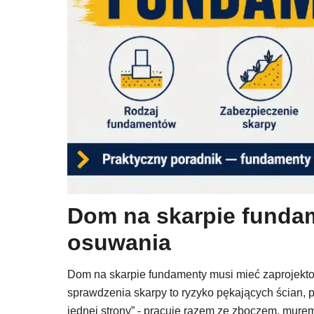
Dom na skarpie fundam
osuwania
Dom na skarpie fundamenty musi mieć zaprojekto
sprawdzenia skarpy to ryzyko pękających ścian, p
jednej strony” - pracuje razem ze zboczem, mur