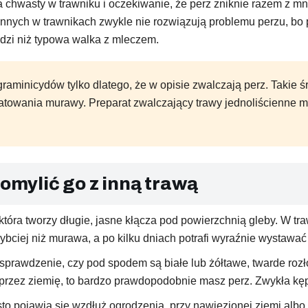
a chwasty w trawniku i oczekiwanie, że perz zniknie razem z m
ych w trawnikach zwykle nie rozwiązują problemu perzu, bo pe
dzi niż typowa walka z mleczem.
graminicydów tylko dlatego, że w opisie zwalczają perz. Takie 
ratowania murawy. Preparat zwalczający trawy jednoliścienne m
pomylić go z inną trawą
óra tworzy długie, jasne kłącza pod powierzchnią gleby. W traw
bciej niż murawa, a po kilku dniach potrafi wyraźnie wystawać
sprawdzenie, czy pod spodem są białe lub żółtawe, twarde rozło
rzez ziemię, to bardzo prawdopodobnie masz perz. Zwykła kępa 
to pojawia się wzdłuż ogrodzenia, przy nawiezionej ziemi alb