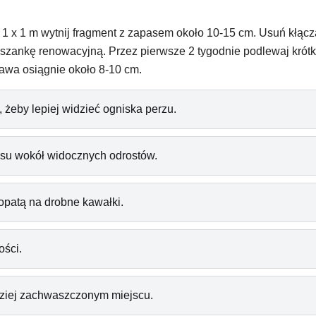
1 x 1 m wytnij fragment z zapasem około 10-15 cm. Usuń kłącz
szankę renowacyjną. Przez pierwsze 2 tygodnie podlewaj krótko
awa osiągnie około 8-10 cm.
 żeby lepiej widzieć ogniska perzu.
asu wokół widocznych odrostów.
łopatą na drobne kawałki.
ości.
dziej zachwaszczonym miejscu.