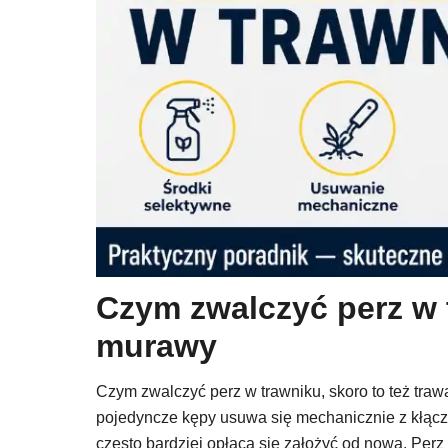
Czym zwalczyć perz w 
murawy
Czym zwalczyć perz w trawniku, skoro to też tra
pojedyncze kępy usuwa się mechanicznie z kłącz
często bardziej opłaca się założyć od nowa. Per