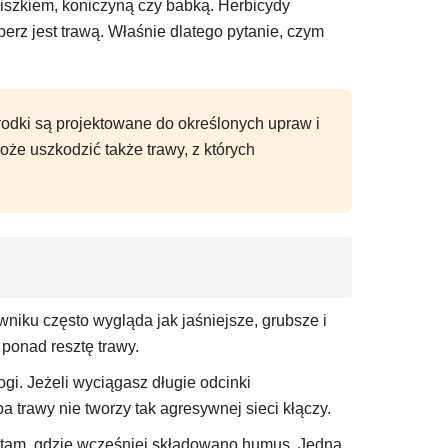
niszkiem, koniczyną czy babką. Herbicydy
rz jest trawą. Właśnie dlatego pytanie, czym
środki są projektowane do określonych upraw i
oże uszkodzić także trawy, z których
niku często wygląda jak jaśniejsze, grubsze i
 ponad resztę trawy.
gi. Jeżeli wyciągasz długie odcinki
trawy nie tworzy tak agresywnej sieci kłączy.
o tam, gdzie wcześniej składowano humus. Jedna