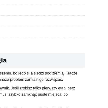
gia
zeniu, bo jego siła siedzi pod ziemią. Kłącze
zmnaża problem zamiast go rozwiązać.
nik. Jeśli zrobisz tylko pierwszy etap, perz
k musi szybko zamknąć puste miejsca, bo