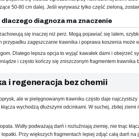
ące 50-80 cm dalej. Jeśli wyrywasz tylko część zieloną, zost
- dlaczego diagnoza ma znaczenie
chowują się inaczej niż perz. Mogą pojawiać się latem, szybko
h przypadku zagęszczanie trawnika i poprawa koszenia może w
złogom. Dlatego lepsza opcja to wyjąć kawałek darni i obejrzeć
ieniądze i często kończy się zniszczonym fragmentem trawnika 
a i regeneracja bez chemii
oprysk, ale w pielęgnowanym trawniku często daje najczystszy 
i kłącza wychodzą dłuższymi odcinkami. W suchej, zbitej ziemi r
łopata. Widły podważają darń i rozluźniają ziemię, nie tnąc kł
opatki. Przy większych fragmentach lepiej zdjąć całą darń na 