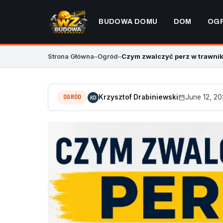
BUDOWA DOMU
DOM
OG
Strona Główna
–
Ogród
–
Czym zwalczyć perz w trawni
OGRÓD
Krzysztof Drabiniewski
June 12, 2
KD