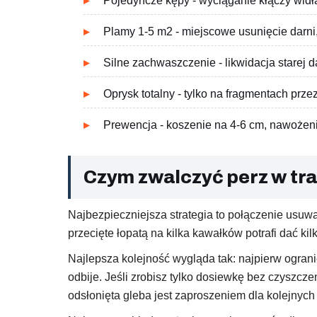
Pojedyncze kępy - wyciąganie kłączy widł
Plamy 1-5 m2 - miejscowe usunięcie darni,
Silne zachwaszczenie - likwidacja starej d
Oprysk totalny - tylko na fragmentach prz
Prewencja - koszenie na 4-6 cm, nawożeni
Czym zwalczyć perz w tra
Najbezpieczniejsza strategia to połączenie usuwa
przecięte łopatą na kilka kawałków potrafi dać 
Najlepsza kolejność wygląda tak: najpierw ograni
odbije. Jeśli zrobisz tylko dosiewkę bez czyszcz
odsłonięta gleba jest zaproszeniem dla kolejnyc