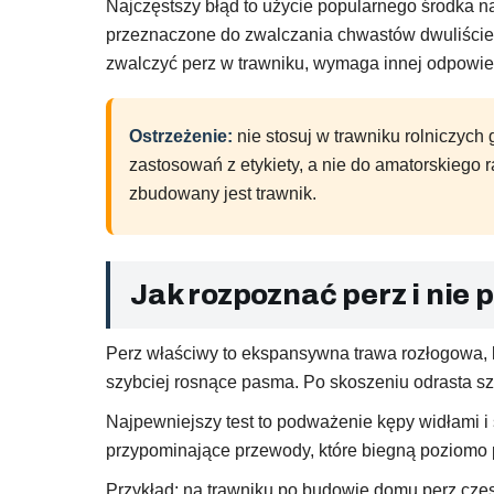
Najczęstszy błąd to użycie popularnego środka n
przeznaczone do zwalczania chwastów dwuliścienn
zwalczyć perz w trawniku, wymaga innej odpowie
Ostrzeżenie:
nie stosuj w trawniku rolniczych 
zastosowań z etykiety, a nie do amatorskiego 
zbudowany jest trawnik.
Jak rozpoznać perz i nie 
Perz właściwy to ekspansywna trawa rozłogowa, kt
szybciej rosnące pasma. Po skoszeniu odrasta szy
Najpewniejszy test to podważenie kępy widłami i 
przypominające przewody, które biegną poziomo p
Przykład: na trawniku po budowie domu perz częs