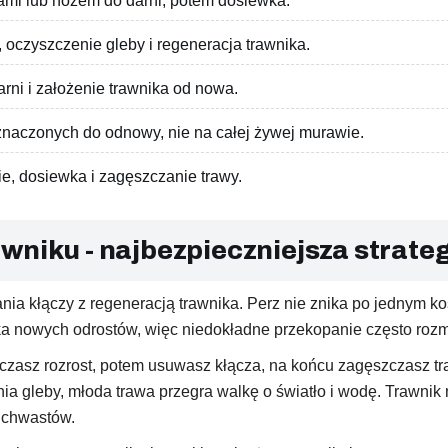
ami lub nożem do darni, potem dosiewka.
 oczyszczenie gleby i regeneracja trawnika.
arni i założenie trawnika od nowa.
eznaczonych do odnowy, nie na całej żywej murawie.
e, dosiewka i zagęszczanie trawy.
wniku - najbezpieczniejsza strate
nia kłączy z regeneracją trawnika. Perz nie znika po jednym kos
kilka nowych odrostów, więc niedokładne przekopanie często ro
czasz rozrost, potem usuwasz kłącza, na końcu zagęszczasz traw
enia gleby, młoda trawa przegra walkę o światło i wodę. Trawni
h chwastów.