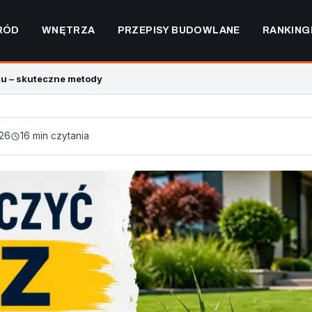
RÓD
WNĘTRZA
PRZEPISY BUDOWLANE
RANKING
ku – skuteczne metody
026
16 min czytania