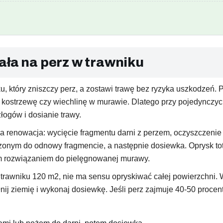
ała na perz w trawniku
 który zniszczy perz, a zostawi trawę bez ryzyka uszkodzeń. Pe
, kostrzewę czy wiechlinę w murawie. Dlatego przy pojedynczy
ogów i dosianie trawy.
a renowacja: wycięcie fragmentu darni z perzem, oczyszczenie
zonym do odnowy fragmencie, a następnie dosiewka. Oprysk to
nym rozwiązaniem do pielęgnowanej murawy.
na trawniku 120 m2, nie ma sensu opryskiwać całej powierzchni.
ij ziemię i wykonaj dosiewkę. Jeśli perz zajmuje 40-50 procen