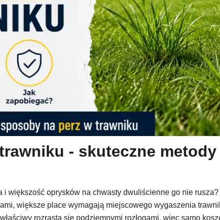
trawniku - skuteczne metody 
wa i większość oprysków na chwasty dwuliścienne go nie rusza?
ami, większe place wymagają miejscowego wygaszenia trawnika
z właściwy rozrasta się podziemnymi rozłogami, więc samo kosz