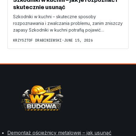
Szkodniki w kuchni – jak je rozpoznać i
skutecznie usunąć
Szkodniki w kuchni – skuteczne sposoby
rozpoznawania i zwalczania problemu, zanim zniszczy
zapasy Szkodniki w kuchni potrafią pojawić…
KRZYSZTOF DRABINIEWSKI
•
JUNE 15, 2026
Demontaż ościeżnicy metalowej – jak usunąć