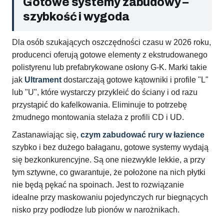
Gotowe systemy zabudowy –
szybkość i wygoda
Dla osób szukających oszczędności czasu w 2026 roku,
producenci oferują gotowe elementy z ekstrudowanego
polistyrenu lub prefabrykowane osłony G-K. Marki takie
jak
Ultrament
dostarczają gotowe kątowniki i profile "L"
lub "U", które wystarczy przykleić do ściany i od razu
przystąpić do kafelkowania. Eliminuje to potrzebę
żmudnego montowania stelaża z profili CD i UD.
Zastanawiając się,
czym zabudować rury w łazience
szybko i bez dużego bałaganu, gotowe systemy wydają
się bezkonkurencyjne. Są one niezwykle lekkie, a przy
tym sztywne, co gwarantuje, że położone na nich płytki
nie będą pękać na spoinach. Jest to rozwiązanie
idealne przy maskowaniu pojedynczych rur biegnących
nisko przy podłodze lub pionów w narożnikach.