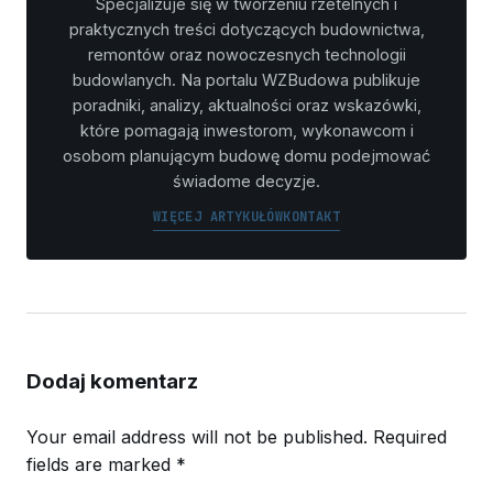
Specjalizuje się w tworzeniu rzetelnych i
praktycznych treści dotyczących budownictwa,
remontów oraz nowoczesnych technologii
budowlanych. Na portalu WZBudowa publikuje
poradniki, analizy, aktualności oraz wskazówki,
które pomagają inwestorom, wykonawcom i
osobom planującym budowę domu podejmować
świadome decyzje.
WIĘCEJ ARTYKUŁÓW
KONTAKT
Dodaj komentarz
Your email address will not be published.
Required
fields are marked
*