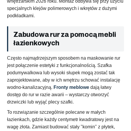
wnętrzarskim 2026 roku. Montaż odbywa się przy użyciu
specjalnych klejów polimerowych i wkrętów z dużymi
podkładkami.
Zabudowa rur za pomocą mebli
łazienkowych
Często najmądrzejszym sposobem na maskowanie rur
jest połączenie estetyki z funkcjonalnością. Szafka
podumywalkowa lub wysoki słupek mogą zostać tak
zaprojektowane, aby w ich wnętrzu schować instalację
wodno-kanalizacyjną.
Fronty meblowe
dają łatwy
dostęp do rur w razie awarii – wystarczy otworzyć
drzwiczki lub wyjąć plecy szafki.
To rozwiązanie szczególnie polecane w małych
łazienkach, gdzie każdy centymetr kwadratowy jest na
wagę złota. Zamiast budować stały "komin" z płytek,