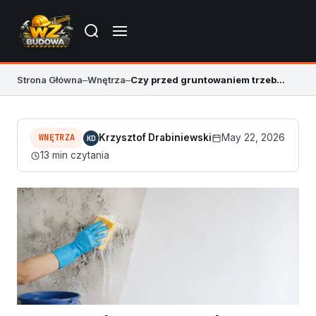
Strona Główna
–
Wnętrza
–
Czy przed gruntowaniem trzeba myć ściany?
WNĘTRZA
Krzysztof Drabiniewski
May 22, 2026
KD
13 min czytania