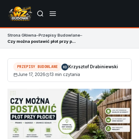
Strona Główna
–
Przepisy Budowlane
–
Czy można postawić płot przy płocie? Przepisy i praktyka
PRZEPISY BUDOWLANE
Krzysztof Drabiniewski
KD
June 17, 2026
13 min czytania