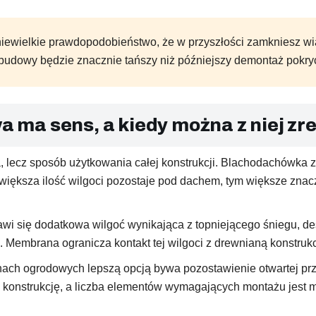
 niewielkie prawdopodobieństwo, że w przyszłości zamkniesz wia
budowy będzie znacznie tańszy niż późniejszy demontaż pokr
ma sens, a kiedy można z niej z
a, lecz sposób użytkowania całej konstrukcji. Blachodachówka z
 większa ilość wilgoci pozostaje pod dachem, tym większe zn
wi się dodatkowa wilgoć wynikająca z topniejącego śniegu, des
Membrana ogranicza kontakt tej wilgoci z drewnianą konstrukc
tanach ogrodowych lepszą opcją bywa pozostawienie otwartej pr
konstrukcję, a liczba elementów wymagających montażu jest m