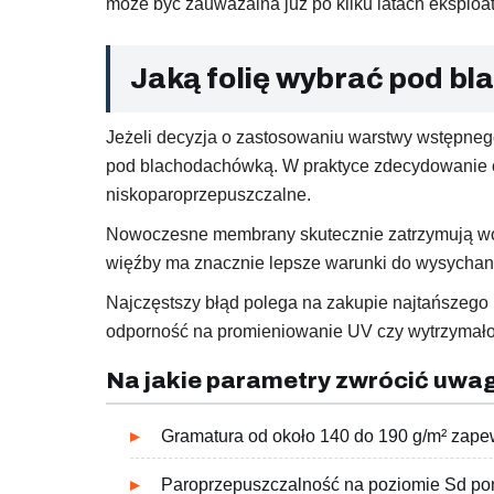
może być zauważalna już po kilku latach eksploat
Jaką folię wybrać pod bl
Jeżeli decyzja o zastosowaniu warstwy wstępnego 
pod blachodachówką. W praktyce zdecydowanie c
niskoparoprzepuszczalne.
Nowoczesne membrany skutecznie zatrzymują wod
więźby ma znacznie lepsze warunki do wysychani
Najczęstszy błąd polega na zakupie najtańszego 
odporność na promieniowanie UV czy wytrzymałoś
Na jakie parametry zwrócić uwa
Gramatura od około 140 do 190 g/m² zape
Paroprzepuszczalność na poziomie Sd poni