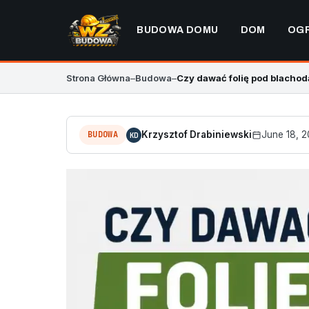
BUDOWA DOMU
DOM
OG
Strona Główna
–
Budowa
–
Czy dawać folię pod blacho
BUDOWA
Krzysztof Drabiniewski
June 18, 
KD