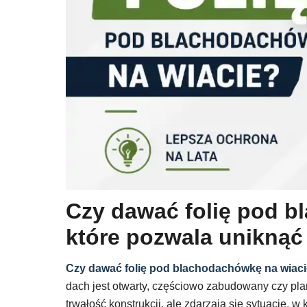
Czy dawać folię pod b
które pozwala unikną
Czy dawać folię pod blachodachówkę na wiac
dach jest otwarty, częściowo zabudowany czy pl
trwałość konstrukcji, ale zdarzają się sytuacje, w 