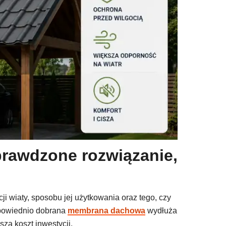
prawdzone rozwiązanie,
i wiaty, sposobu jej użytkowania oraz tego, czy
dpowiednio dobrana
membrana dachowa
wydłuża
sza koszt inwestycji.