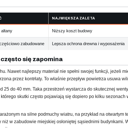
Ć
NAJWIĘKSZA ZALETA
 altany
Niższy koszt budowy
 częściowo zabudowane
Lepsza ochrona drewna i wyposażenia
 często się zapomina
u. Nawet najlepszy materiał nie spełni swojej funkcji, jeżeli 
zona przez kontrłaty. To właśnie przepływ powietrza usuwa wi
od 25 do 40 mm. Taka przestrzeń wystarcza do skutecznej wenty
, którego skutki często pojawiają się dopiero po kilku sezonac
narażonym na silne podmuchy wiatru, na przykład na otwartym t
iż w zabudowie miejskiej osłoniętej sąsiednimi budynkami. W 