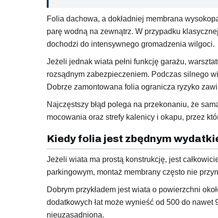
Folia dachowa, a dokładniej membrana wysokopa
parę wodną na zewnątrz. W przypadku klasycznej w
dochodzi do intensywnego gromadzenia wilgoci.
Jeżeli jednak wiata pełni funkcję garażu, warsz
rozsądnym zabezpieczeniem. Podczas silnego wia
Dobrze zamontowana folia ogranicza ryzyko zaw
Najczęstszy błąd polega na przekonaniu, że sam
mocowania oraz strefy kalenicy i okapu, przez k
Kiedy folia jest zbędnym wydatk
Jeżeli wiata ma prostą konstrukcję, jest całkowi
parkingowym, montaż membrany często nie przyno
Dobrym przykładem jest wiata o powierzchni oko
dodatkowych łat może wynieść od 500 do nawet 9
nieuzasadniona.