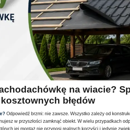
lachodachówkę na wiacie? S
ć kosztownych błędów
ie?
Odpowiedź brzmi: nie zawsze. Wszystko zależy od konstrukcj
anujesz w przyszłości zamknąć obiekt. W wielu przypadkach o
których jej montaż nie przynosi realnych korzyści i jedynie zwięk