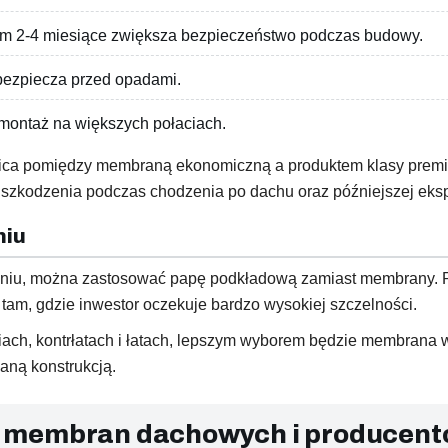
m 2-4 miesiące zwiększa bezpieczeństwo podczas budowy.
bezpiecza przed opadami.
montaż na większych połaciach.
żnica pomiędzy membraną ekonomiczną a produktem klasy prem
 uszkodzenia podczas chodzenia po dachu oraz późniejszej eksp
niu
niu, można zastosować papę podkładową zamiast membrany. R
 tam, gdzie inwestor oczekuje bardzo wysokiej szczelności.
wiach, kontrłatach i łatach, lepszym wyborem będzie membrana
waną konstrukcją.
 membran dachowych i producen