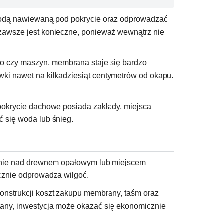
wodą nawiewaną pod pokrycie oraz odprowadzać
e zawsze jest konieczne, ponieważ wewnątrz nie
go czy maszyn, membrana staje się bardzo
ki nawet na kilkadziesiąt centymetrów od okapu.
pokrycie dachowe posiada zakłady, miejsca
ć się woda lub śnieg.
aszenie nad drewnem opałowym lub miejscem
cznie odprowadza wilgoć.
onstrukcji koszt zakupu membrany, taśm oraz
wany, inwestycja może okazać się ekonomicznie