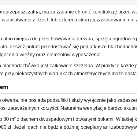
roprzepuszczalna, ma za zadanie chronić konstrukcję przed 
iaty otwartej z trzech lub czterech stron jej zastosowanie ni
tatu albo miejsca do przechowywania drewna, sprzętu ogrodowe
tru deszcz potrafi przedostawać się pod arkusze blachodachów
ilgocenia więźby oraz elementów wyposażenia.
a blachodachówka jest całkowicie szczelna. W praktyce każde 
tóre przy niekorzystnych warunkach atmosferycznych może dosta
iem
cie otwarta, nie posiada podsufitki i służy wyłącznie jako zad
si zauważalnych korzyści. Naturalna wentylacja bardzo skute
ło 30 m² z dachem dwuspadowym i otwartymi bokami. W takiej k
00 zł. Jeżeli dach nie będzie później ocieplany ani zabudowy