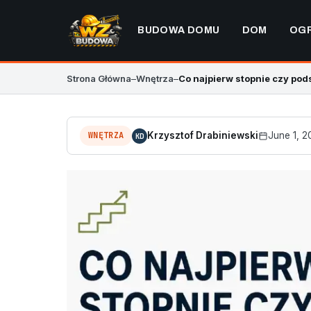
BUDOWA DOMU
DOM
OG
Strona Główna
–
Wnętrza
–
Co najpierw stopnie czy pod
WNĘTRZA
Krzysztof Drabiniewski
June 1, 
KD