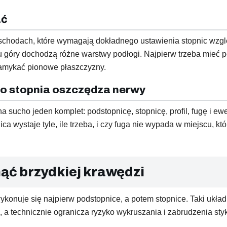
ać
 schodach, które wymagają dokładnego ustawienia stopnic wz
 góry dochodzą różne warstwy podłogi. Najpierw trzeba mieć p
amykać pionowe płaszczyzny.
go stopnia oszczędza nerwy
a sucho jeden komplet: podstopnicę, stopnicę, profil, fugę i ew
 wystaje tyle, ile trzeba, i czy fuga nie wypada w miejscu, któr
nąć brzydkiej krawędzi
wykonuje się najpierw podstopnice, a potem stopnice. Taki ukł
, a technicznie ogranicza ryzyko wykruszania i zabrudzenia sty