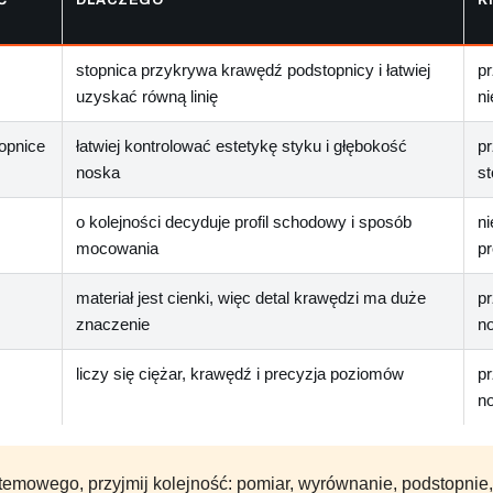
stopnica przykrywa krawędź podstopnicy i łatwiej
pr
uzyskać równą linię
n
opnice
łatwiej kontrolować estetykę styku i głębokość
p
noska
st
o kolejności decyduje profil schodowy i sposób
ni
mocowania
p
materiał jest cienki, więc detal krawędzi ma duże
pr
znaczenie
n
liczy się ciężar, krawędź i precyzja poziomów
p
n
stemowego, przyjmij kolejność: pomiar, wyrównanie, podstopnie, 