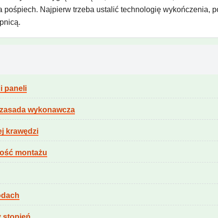
 pośpiech. Najpierw trzeba ustalić technologię wykończenia, p
pnicą.
i paneli
: zasada wykonawcza
ej krawędzi
ność montażu
odach
y stopień