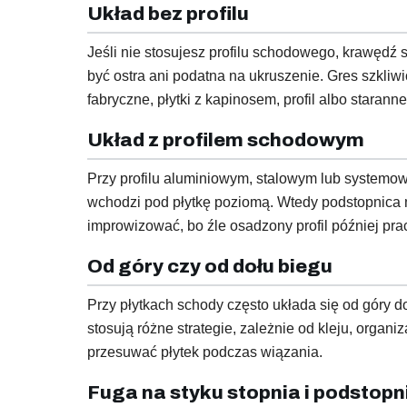
Układ bez profilu
Jeśli nie stosujesz profilu schodowego, krawędź
być ostra ani podatna na ukruszenie. Gres szkliw
fabryczne, płytki z kapinosem, profil albo starann
Układ z profilem schodowym
Przy profilu aluminiowym, stalowym lub systemow
wchodzi pod płytkę poziomą. Wtedy podstopnica m
improwizować, bo źle osadzony profil później prac
Od góry czy od dołu biegu
Przy płytkach schody często układa się od góry d
stosują różne strategie, zależnie od kleju, organi
przesuwać płytek podczas wiązania.
Fuga na styku stopnia i podstopn