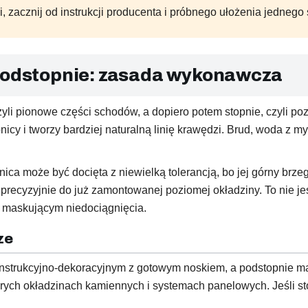
zacznij od instrukcji producenta i próbnego ułożenia jednego 
 podstopnie: zasada wykonawcza
yli pionowe części schodów, a dopiero potem stopnie, czyli po
pnicy i tworzy bardziej naturalną linię krawędzi. Brud, woda z m
ica może być docięta z niewielką tolerancją, bo jej górny brz
 precyzyjnie do już zamontowanej poziomej okładziny. To nie je
m maskującym niedociągnięcia.
ze
nstrukcyjno-dekoracyjnym z gotowym noskiem, a podstopnie ma
rych okładzinach kamiennych i systemach panelowych. Jeśli st