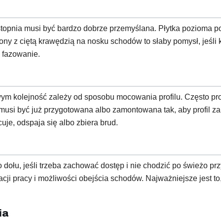
 stopnia musi być bardzo dobrze przemyślana. Płytka pozioma p
iony z ciętą krawędzią na nosku schodów to słaby pomysł, jeśli
e fazowanie.
ym kolejność zależy od sposobu mocowania profilu. Często prof
usi być już przygotowana albo zamontowana tak, aby profil za
uje, odspaja się albo zbiera brud.
o dołu, jeśli trzeba zachować dostęp i nie chodzić po świeżo 
zacji pracy i możliwości obejścia schodów. Najważniejsze jest to
ia