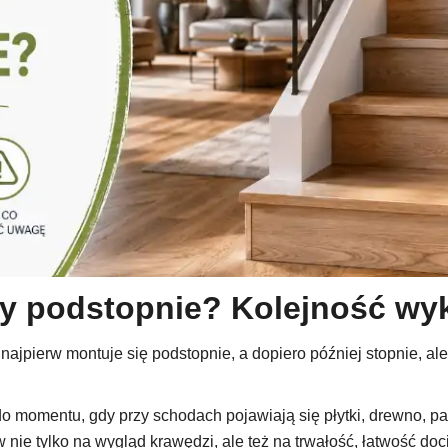
czy podstopnie? Kolejność w
najpierw montuje się podstopnie, a dopiero później stopnie, ale
do momentu, gdy przy schodach pojawiają się płytki, drewno, pan
e tylko na wygląd krawędzi, ale też na trwałość, łatwość docina