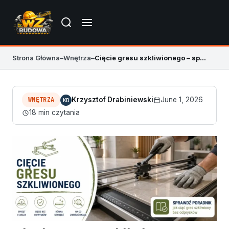
Strona Główna
–
Wnętrza
–
Cięcie gresu szkliwionego – sposoby, techniki i porady
WNĘTRZA
Krzysztof Drabiniewski
June 1, 2026
KD
18 min czytania