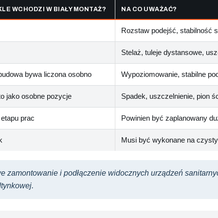
KLE WCHODZI W BIAŁY MONTAŻ?
NA CO UWAŻAĆ?
Rozstaw podejść, stabilność s
Stelaż, tuleje dystansowe, usz
obudowa bywa liczona osobno
Wypoziomowanie, stabilne podp
to jako osobne pozycje
Spadek, uszczelnienie, pion śc
 etapu prac
Powinien być zaplanowany duż
k
Musi być wykonane na czysty
e zamontowanie i podłączenie widocznych urządzeń sanitarnych
dtynkowej.