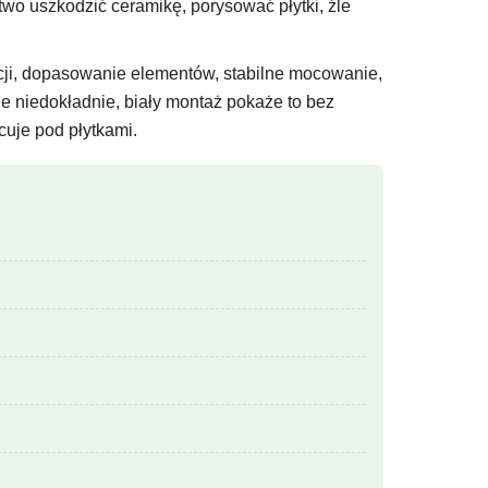
atwo uszkodzić ceramikę, porysować płytki, źle
acji, dopasowanie elementów, stabilne mocowanie,
ne niedokładnie, biały montaż pokaże to bez
cuje pod płytkami.