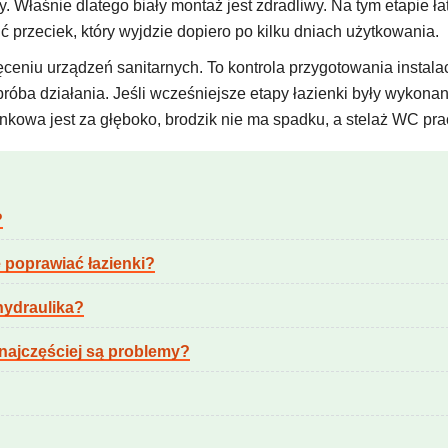
ny. Właśnie dlatego biały montaż jest zdradliwy. Na tym etapie ł
ć przeciek, który wyjdzie dopiero po kilku dniach użytkowania.
ęceniu urządzeń sanitarnych. To kontrola przygotowania instal
róba działania. Jeśli wcześniejsze etapy łazienki były wykona
tynkowa jest za głęboko, brodzik nie ma spadku, a stelaż WC pra
?
 poprawiać łazienki?
hydraulika?
najczęściej są problemy?