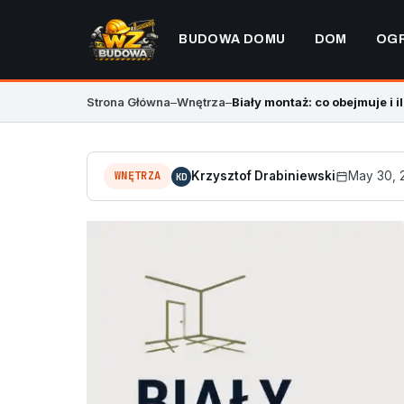
BUDOWA DOMU
DOM
OG
Strona Główna
–
Wnętrza
–
Biały montaż: co obejmuje i i
WNĘTRZA
Krzysztof Drabiniewski
May 30, 
KD