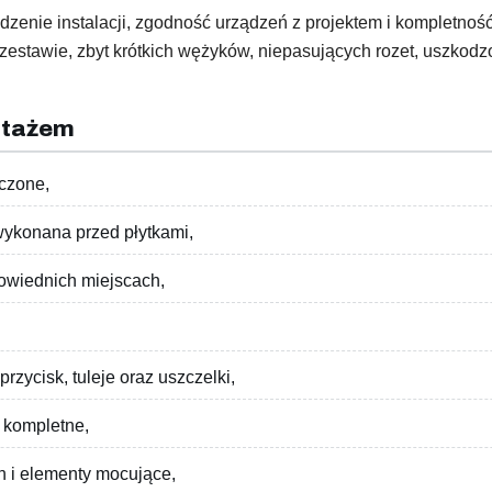
dzenie instalacji, zgodność urządzeń z projektem i kompletno
estawie, zbyt krótkich wężyków, niepasujących rozet, uszkod
ntażem
zczone,
wykonana przed płytkami,
owiednich miejscach,
rzycisk, tuleje oraz uszczelki,
ą kompletne,
n i elementy mocujące,