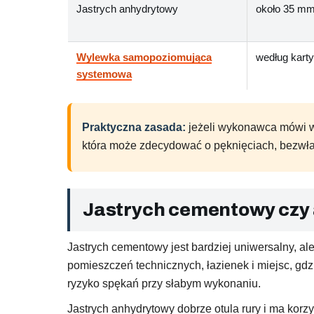
Jastrych anhydrytowy
około 35 m
Wylewka samopoziomująca
według karty
systemowa
Praktyczna zasada:
jeżeli wykonawca mówi wył
która może zdecydować o pęknięciach, bezwładn
Jastrych cementowy czy
Jastrych cementowy jest bardziej uniwersalny, al
pomieszczeń technicznych, łazienek i miejsc, gdz
ryzyko spękań przy słabym wykonaniu.
Jastrych anhydrytowy dobrze otula rury i ma korz