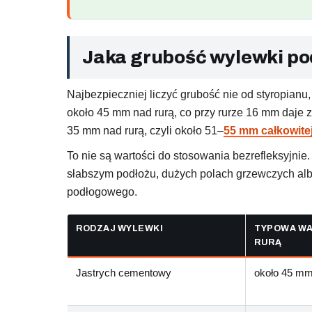
Jaka grubość wylewki po
Najbezpieczniej liczyć grubość nie od styropianu
około 45 mm nad rurą, co przy rurze 16 mm daje 
35 mm nad rurą, czyli około 51–
55 mm całkowite
To nie są wartości do stosowania bezrefleksyjni
słabszym podłożu, dużych polach grzewczych albo 
podłogowego.
RODZAJ WYLEWKI
TYPOWA W
RURĄ
Jastrych cementowy
około 45 m