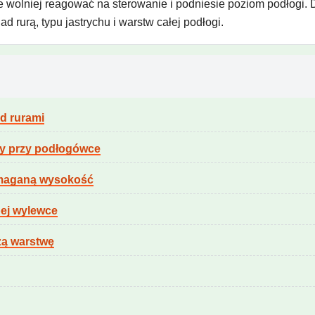
 wolniej reagować na sterowanie i podniesie poziom podłogi. 
d rurą, typu jastrychu i warstw całej podłogi.
d rurami
y przy podłogówce
wymaganą wysokość
bej wylewce
zą warstwę