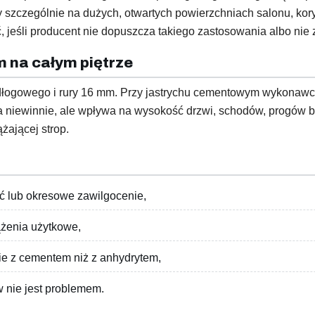
zczególnie na dużych, otwartych powierzchniach salonu, koryta
, jeśli producent nie dopuszcza takiego zastosowania albo ni
m na całym piętrze
dłogowego i rury 16 mm. Przy jastrychu cementowym wykonawca
niewinnie, ale wpływa na wysokość drzwi, schodów, progów bal
żającej strop.
ć lub okresowe zawilgocenie,
żenia użytkowe,
 z cementem niż z anhydrytem,
w nie jest problemem.