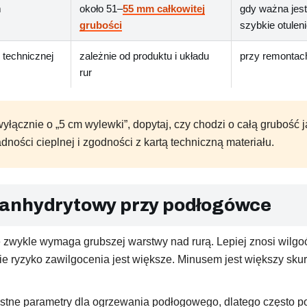
m
około 51–
55 mm całkowitej
gdy ważna jest
grubości
szybkie otuleni
 technicznej
zależnie od produktu i układu
przy remontach
rur
ącznie o „5 cm wylewki”, dopytaj, czy chodzi o całą grubość ja
ości cieplnej i zgodności z kartą techniczną materiału.
 anhydrytowy przy podłogówce
e zwykle wymaga grubszej warstwy nad rurą. Lepiej znosi wilgoć
ie ryzyko zawilgocenia jest większe. Minusem jest większy skur
ystne parametry dla ogrzewania podłogowego, dlatego często po