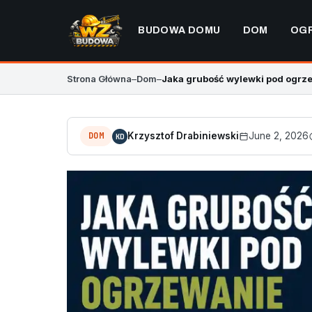
BUDOWA DOMU
DOM
OG
Strona Główna
–
Dom
–
Jaka grubość wylewki pod ogrz
DOM
Krzysztof Drabiniewski
June 2, 2026
KD