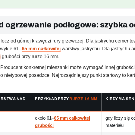
d ogrzewanie podłogowe: szybka 
, lecz od górnej krawędzi rury grzewczej. Dla jastrychu cemen
zwykle 61–
65 mm całkowitej
warstwy jastrychu. Dla jastrychu 
j
grubości przy rurze 16 mm.
e. Producent konkretnej mieszanki może wymagać innej grubości
nietypowej posadzce. Najrozsądniejszy punkt startowy to karta
ARSTWA NAD
PRZYKŁAD PRZY
RURZE 16 MM
KIEDY MA SEN
m
około 61–
65 mm całkowitej
gdy liczy się 
grubości
materiału