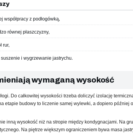
szy
rej współpracy z podłogówką,
dzo równej płaszczyzny,
 rur,
uszenie i wygrzewanie jastrychu.
zmieniają wymaganą wysokość
łogi. Do całkowitej wysokości trzeba doliczyć izolację termiczn
a etapie budowy to liczenie samej wylewki, a dopiero później o
ie inną wysokość niż na stropie między kondygnacjami. Na grun
etycznego. Na piętrze większym ograniczeniem bywa masa jastr