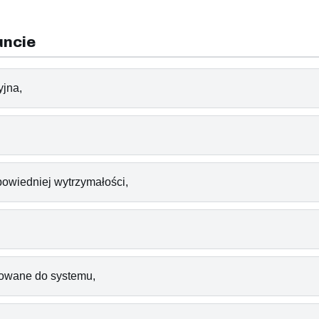
uncie
yjna,
powiedniej wytrzymałości,
owane do systemu,