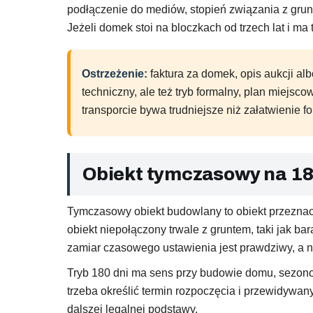
podłączenie do mediów, stopień związania z grunt
Jeżeli domek stoi na bloczkach od trzech lat i ma
Ostrzeżenie:
faktura za domek, opis aukcji al
techniczny, ale też tryb formalny, plan miejs
transporcie bywa trudniejsze niż załatwienie
Obiekt tymczasowy na 180
Tymczasowy obiekt budowlany to obiekt przeznaczo
obiekt niepołączony trwale z gruntem, taki jak b
zamiar czasowego ustawienia jest prawdziwy, a ni
Tryb 180 dni ma sens przy budowie domu, sezono
trzeba określić termin rozpoczęcia i przewidywan
dalszej legalnej podstawy.