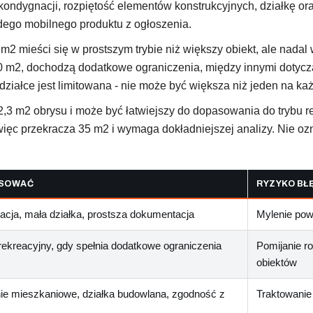
kondygnacji, rozpiętość elementów konstrukcyjnych, działkę o
dego mobilnego produktu z ogłoszenia.
 m2 mieści się w prostszym trybie niż większy obiekt, ale na
0 m2, dochodzą dodatkowe ograniczenia, między innymi dotyczą
ziałce jest limitowana - nie może być większa niż jeden na każ
2,3 m2 obrysu i może być łatwiejszy do dopasowania do trybu r
 więc przekracza 35 m2 i wymaga dokładniejszej analizy. Nie o
ASOWAĆ
RYZYKO BŁ
cja, mała działka, prostsza dokumentacja
Mylenie pow
rekreacyjny, gdy spełnia dodatkowe ograniczenia
Pomijanie ro
obiektów
ie mieszkaniowe, działka budowlana, zgodność z
Traktowanie 