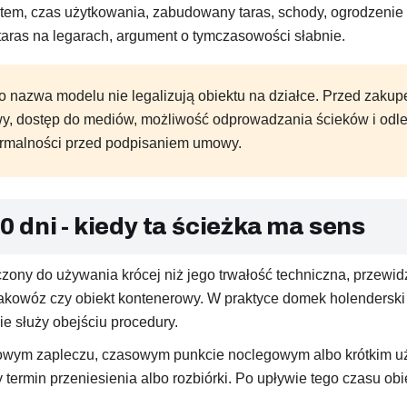
em, czas użytkowania, zabudowany taras, schody, ogrodzenie st
 taras na legarach, argument o tymczasowości słabnie.
bo nazwa modelu nie legalizują obiektu na działce. Przed zakupe
cowy, dostęp do mediów, możliwość odprowadzania ścieków i odleg
 formalności przed podpisaniem umowy.
 dni - kiedy ta ścieżka ma sens
ny do używania krócej niż jego trwałość techniczna, przewidzi
arakowóz czy obiekt kontenerowy. W praktyce domek holenderski 
e służy obejściu procedury.
wym zapleczu, czasowym punkcie noclegowym albo krótkim uży
y termin przeniesienia albo rozbiórki. Po upływie tego czasu o