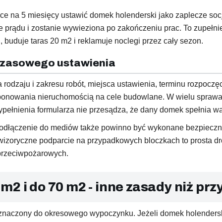
ce na 5 miesięcy ustawić domek holenderski jako zaplecze socj
ądu i zostanie wywieziona po zakończeniu prac. To zupełnie in
i, buduje taras 20 m2 i reklamuje noclegi przez cały sezon.
czasowego ustawienia
 rodzaju i zakresu robót, miejsca ustawienia, terminu rozpoczęc
sponowania nieruchomością na cele budowlane. W wielu sprawa
pełnienia formularza nie przesądza, że dany domek spełnia wa
odłączenie do mediów także powinno być wykonane bezpieczni
rowizoryczne podparcie na przypadkowych bloczkach to prosta 
 przeciwpożarowych.
m2 i do 70 m2 - inne zasady niż pr
eznaczony do okresowego wypoczynku. Jeżeli domek holenderski