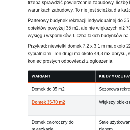
trzeba sprawdzić powierzchnię zabudowy, liczbę 
warunkach zabudowy. To nie jest ścieżka dla każ
Parterowy budynek rekreacji indywidualnej do 35
obiektów powyżej 35 m2, ale nie większych niż 7
wysięgu wsporników. Liczba takich budynków na d
Przykład: niewielki domek 7,2 x 3,1 m ma około 2
sypialniami. Ten drugi ma około 44,8 m2 obrysu,
koniec prostych odpowiedzi z ogłoszenia.
WARIANT
KIEDY MOŻE P
Domek do 35 m2
Sezonowa rekrea
Domek 35-70 m2
Większy obiekt 
Domek całoroczny do
Stałe użytkowan
mieszkania
planem