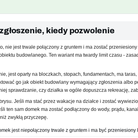
zgłoszenie, kiedy pozwolenie
, nie jest trwale połączony z gruntem i ma zostać przeniesion
iektu budowlanego. Ten wariant ma twardy limit czasu - zasadn
ie, jest oparty na bloczkach, stopach, fundamentach, ma taras, 
raktować go jak obiekt budowlany wymagający zgłoszenia albo 
iej sprawdzanie, czy działka w ogóle dopuszcza rekreację, za
brysu. Jeśli ma stać przez wakacje na działce i zostać wywiez
śli ten sam domek ma zostać podłączony do wody, prądu, kanal
 niż zwykłą przyczepę.
mek jest niepołączony trwale z gruntem i ma być przeniesiony 