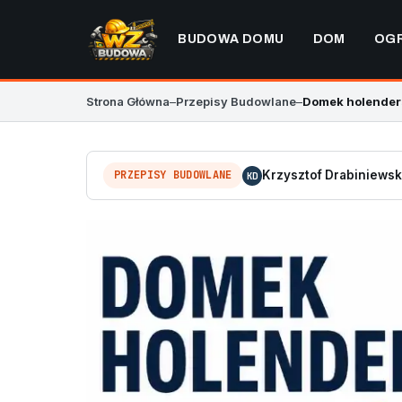
BUDOWA DOMU
DOM
OG
Strona Główna
–
Przepisy Budowlane
–
Domek holenders
PRZEPISY BUDOWLANE
Krzysztof Drabiniewsk
KD