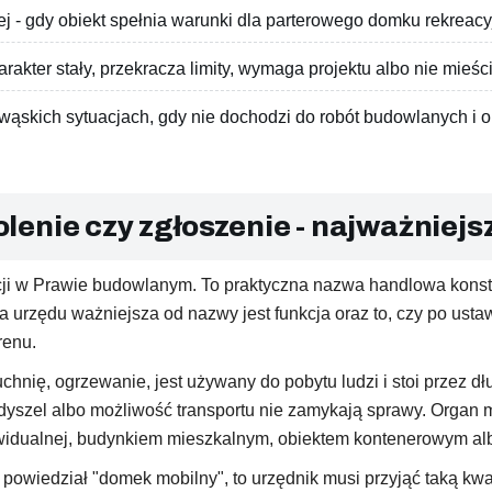
ej - gdy obiekt spełnia warunki dla parterowego domku rekreac
akter stały, przekracza limity, wymaga projektu albo nie mieśc
 wąskich sytuacjach, gdy nie dochodzi do robót budowlanych i o
enie czy zgłoszenie - najważniejsz
cji w Prawie budowlanym. To praktyczna nazwa handlowa konstru
la urzędu ważniejsza od nazwy jest funkcja oraz to, czy po ust
renu.
uchnię, ogrzewanie, jest używany do pobytu ludzi i stoi przez dł
dyszel albo możliwość transportu nie zamykają sprawy. Organ 
widualnej, budynkiem mieszkalnym, obiektem kontenerowym al
owiedział "domek mobilny", to urzędnik musi przyjąć taką kwalif