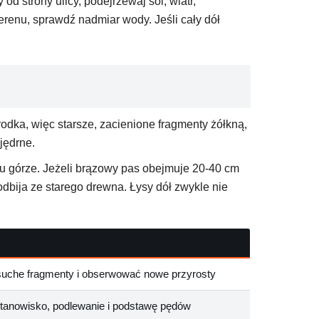
od strony ulicy, podejrzewaj sól, wiatr,
terenu, sprawdź nadmiar wody. Jeśli cały dół
odka, więc starsze, zacienione fragmenty żółkną,
jędrne.
 ku górze. Jeżeli brązowy pas obejmuje 20-40 cm
dbija ze starego drewna. Łysy dół zwykle nie
uche fragmenty i obserwować nowe przyrosty
tanowisko, podlewanie i podstawę pędów