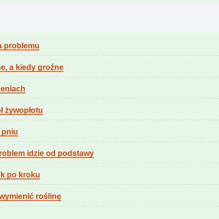
za problemu
ne, a kiedy groźne
rzeniach
ół żywopłotu
 pniu
problem idzie od podstawy
ok po kroku
 wymienić roślinę