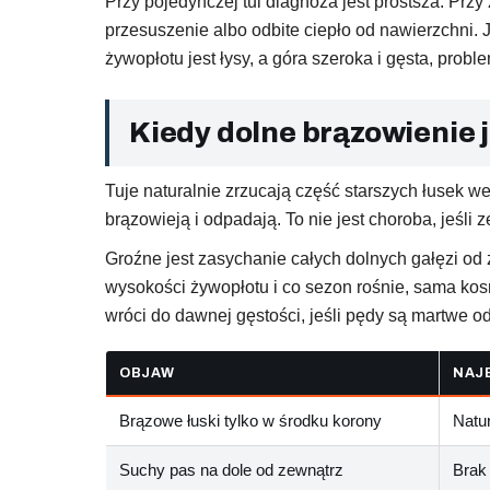
Przy pojedynczej tui diagnoza jest prostsza. Przy 
przesuszenie albo odbite ciepło od nawierzchni. J
żywopłotu jest łysy, a góra szeroka i gęsta, probl
Kiedy dolne brązowienie j
Tuje naturalnie zrzucają część starszych łusek w
brązowieją i odpadają. To nie jest choroba, jeśli 
Groźne jest zasychanie całych dolnych gałęzi od 
wysokości żywopłotu i co sezon rośnie, sama kosm
wróci do dawnej gęstości, jeśli pędy są martwe o
OBJAW
NAJ
Brązowe łuski tylko w środku korony
Natu
Suchy pas na dole od zewnątrz
Brak 