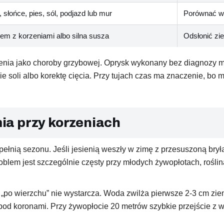
, słońce, pies, sól, podjazd lub mur
Porównać wa
lem z korzeniami albo silna susza
Odsłonić zie
enia jako choroby grzybowej. Oprysk wykonany bez diagnozy mo
 soli albo korektę cięcia. Przy tujach czas ma znaczenie, bo m
mia przy korzeniach
 pełnią sezonu. Jeśli jesienią weszły w zimę z przesuszoną br
 Problem jest szczególnie częsty przy młodych żywopłotach, roś
„po wierzchu” nie wystarcza. Woda zwilża pierwsze 2-3 cm ziem
pod koronami. Przy żywopłocie 20 metrów szybkie przejście z w