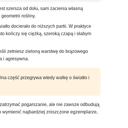
 jest szersza od dołu, sam zacienia własną
geometrii rośliny.
iatło docierało do niższych partii. W praktyce
sto kończy się ciężką, szeroką czapą i słabym
 Jeśli zetniesz zieloną warstwę do brązowego
a i agresywna.
olna część przegrywa wtedy walkę o światło i
ogą zatrzymać pogarszanie, ale nie zawsze odbudują
o wymienić najbardziej zniszczone egzemplarze,