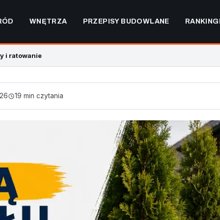
RÓD
WNĘTRZA
PRZEPISY BUDOWLANE
RANKING
y i ratowanie
026
19 min czytania