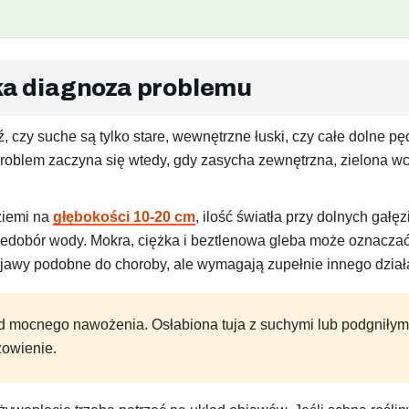
bka diagnoza problemu
dź, czy suche są tylko stare, wewnętrzne łuski, czy całe dolne
roblem zaczyna się wtedy, gdy zasycha zewnętrzna, zielona w
ziemi na
głębokości 10-20 cm
, ilość światła przy dolnych gałę
iedobór wody. Mokra, ciężka i beztlenowa gleba może oznaczać
bjawy podobne do choroby, ale wymagają zupełnie innego dział
d mocnego nawożenia. Osłabiona tuja z suchymi lub podgniłym
zowienie.