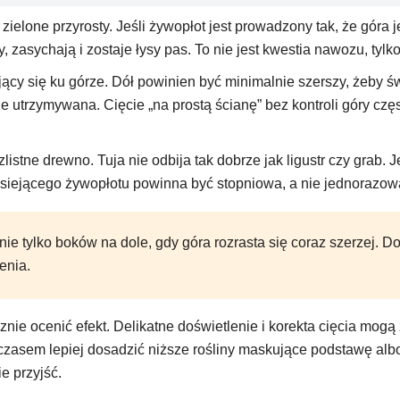
 zielone przyrosty. Jeśli żywopłot jest prowadzony tak, że góra
 zasychają i zostaje łysy pas. To nie jest kwestia nawozu, tylko 
jący się ku górze. Dół powinien być minimalnie szerszy, żeby św
ie utrzymywana. Cięcie „na prostą ścianę” bez kontroli góry czę
listne drewno. Tuja nie odbija tak dobrze jak ligustr czy grab.
łysiejącego żywopłotu powinna być stopniowa, a nie jednorazow
ie tylko boków na dole, gdy góra rozrasta się coraz szerzej. D
enia.
stycznie ocenić efekt. Delikatne doświetlenie i korekta cięcia m
czasem lepiej dosadzić niższe rośliny maskujące podstawę alb
e przyjść.