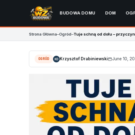
BUDOWA DOMU
DOM
OG
Strona Główna
–
Ogród
–
Tuje schną od dołu – przyczyn
OGRÓD
Krzysztof Drabiniewski
June 10, 2
KD