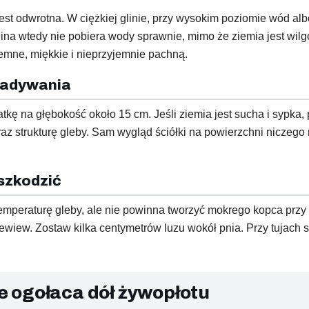
est odwrotna. W ciężkiej glinie, przy wysokim poziomie wód al
a wtedy nie pobiera wody sprawnie, mimo że ziemia jest wilgot
emne, miękkie i nieprzyjemnie pachną.
gadywania
tkę na głębokość około 15 cm. Jeśli ziemia jest sucha i sypka,
oraz strukturę gleby. Sam wygląd ściółki na powierzchni niczego
szkodzić
emperaturę gleby, ale nie powinna tworzyć mokrego kopca przy p
ewiew. Zostaw kilka centymetrów luzu wokół pnia. Przy tujach s
re ogołaca dół żywopłotu