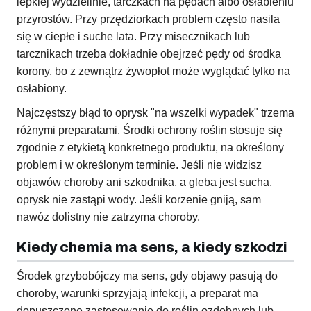
lepkiej wydzielinie, tarczkach na pędach albo osłabieniu
przyrostów. Przy przędziorkach problem często nasila
się w ciepłe i suche lata. Przy misecznikach lub
tarcznikach trzeba dokładnie obejrzeć pędy od środka
korony, bo z zewnątrz żywopłot może wyglądać tylko na
osłabiony.
Najczęstszy błąd to oprysk "na wszelki wypadek" trzema
różnymi preparatami. Środki ochrony roślin stosuje się
zgodnie z etykietą konkretnego produktu, na określony
problem i w określonym terminie. Jeśli nie widzisz
objawów choroby ani szkodnika, a gleba jest sucha,
oprysk nie zastąpi wody. Jeśli korzenie gniją, sam
nawóz dolistny nie zatrzyma choroby.
Kiedy chemia ma sens, a kiedy szkodzi
Środek grzybobójczy ma sens, gdy objawy pasują do
choroby, warunki sprzyjają infekcji, a preparat ma
dopuszczone zastosowanie do roślin ozdobnych lub