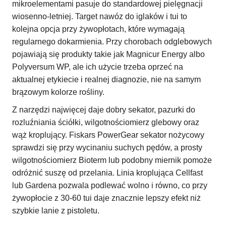
mikroelementami pasuje do standardowej pielęgnacji
wiosenno-letniej. Target nawóz do iglaków i tui to
kolejna opcja przy żywopłotach, które wymagają
regularnego dokarmienia. Przy chorobach odglebowych
pojawiają się produkty takie jak Magnicur Energy albo
Polyversum WP, ale ich użycie trzeba oprzeć na
aktualnej etykiecie i realnej diagnozie, nie na samym
brązowym kolorze rośliny.
Z narzędzi najwięcej daje dobry sekator, pazurki do
rozluźniania ściółki, wilgotnościomierz glebowy oraz
wąż kroplujący. Fiskars PowerGear sekator nożycowy
sprawdzi się przy wycinaniu suchych pędów, a prosty
wilgotnościomierz Bioterm lub podobny miernik pomoże
odróżnić suszę od przelania. Linia kroplująca Cellfast
lub Gardena pozwala podlewać wolno i równo, co przy
żywopłocie z 30-60 tui daje znacznie lepszy efekt niż
szybkie lanie z pistoletu.