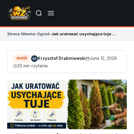
Strona Główna
–
Ogród
–
Jak uratować usychające tuje – przyczyny i ratunek
OGRÓD
Krzysztof Drabiniewski
June 12, 2026
KD
20 min czytania