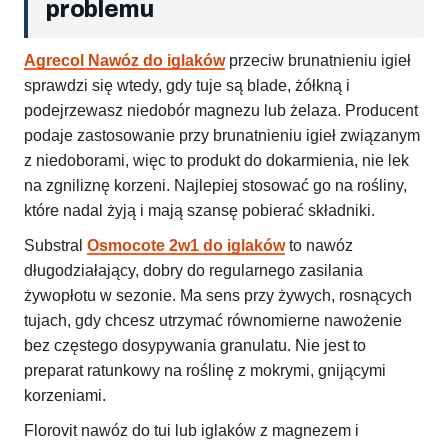
problemu
Agrecol Nawóz do iglaków
przeciw brunatnieniu igieł
sprawdzi się wtedy, gdy tuje są blade, żółkną i
podejrzewasz niedobór magnezu lub żelaza. Producent
podaje zastosowanie przy brunatnieniu igieł związanym
z niedoborami, więc to produkt do dokarmienia, nie lek
na zgniliznę korzeni. Najlepiej stosować go na rośliny,
które nadal żyją i mają szansę pobierać składniki.
Substral
Osmocote 2w1 do iglaków
to nawóz
długodziałający, dobry do regularnego zasilania
żywopłotu w sezonie. Ma sens przy żywych, rosnących
tujach, gdy chcesz utrzymać równomierne nawożenie
bez częstego dosypywania granulatu. Nie jest to
preparat ratunkowy na roślinę z mokrymi, gnijącymi
korzeniami.
Florovit nawóz do tui lub iglaków z magnezem i