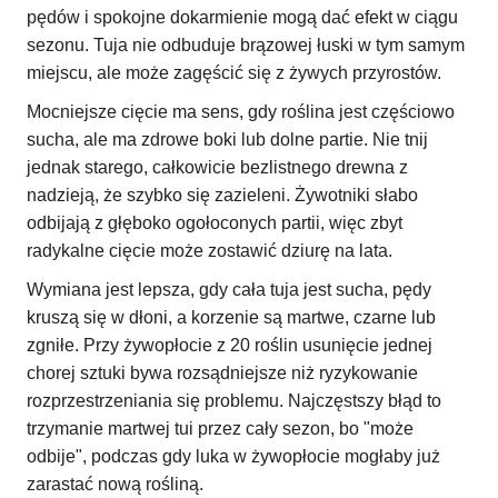
pędów i spokojne dokarmienie mogą dać efekt w ciągu
sezonu. Tuja nie odbuduje brązowej łuski w tym samym
miejscu, ale może zagęścić się z żywych przyrostów.
Mocniejsze cięcie ma sens, gdy roślina jest częściowo
sucha, ale ma zdrowe boki lub dolne partie. Nie tnij
jednak starego, całkowicie bezlistnego drewna z
nadzieją, że szybko się zazieleni. Żywotniki słabo
odbijają z głęboko ogołoconych partii, więc zbyt
radykalne cięcie może zostawić dziurę na lata.
Wymiana jest lepsza, gdy cała tuja jest sucha, pędy
kruszą się w dłoni, a korzenie są martwe, czarne lub
zgniłe. Przy żywopłocie z 20 roślin usunięcie jednej
chorej sztuki bywa rozsądniejsze niż ryzykowanie
rozprzestrzeniania się problemu. Najczęstszy błąd to
trzymanie martwej tui przez cały sezon, bo "może
odbije", podczas gdy luka w żywopłocie mogłaby już
zarastać nową rośliną.