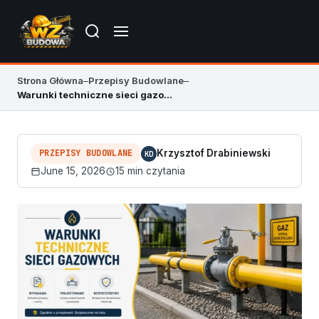
Strona Główna
–
Przepisy Budowlane
–
Warunki techniczne sieci gazowych – wymagania i przepisy
PRZEPISY BUDOWLANE
Krzysztof Drabiniewski
KD
June 15, 2026
15 min czytania