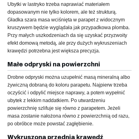
Ubytki w lastryko trzeba naprawiać materiałem
dopasowanym nie tylko kolorem, ale też strukturą.
Gładka szara masa wciśnięta w parapet z widocznym
kruszywem będzie wyglądała jak przypadkowa plomba.
Przy małych uszkodzeniach da się uzyskać przyzwoity
efekt domową metodą, ale przy dużych wykruszeniach
krawędzi potrzebna jest większa precyzja.
Małe odpryski na powierzchni
Drobne odpryski można uzupełnić masą mineralną albo
żywiczną dobraną do koloru parapetu. Najpierw trzeba
oczyścić i odpylić miejsce naprawy, a potem wypełnić
ubytek z lekkim naddatkiem. Po utwardzeniu
powierzchnię szlifuje się równo z parapetem. Jeżeli
masa zostanie nałożona równo z powierzchnią od razu,
po obróbce może powstać zagłębienie.
Wykruszona przednia krawędź