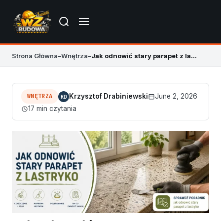
Strona Główna
–
Wnętrza
–
Jak odnowić stary parapet z lastryko krok po kroku
WNĘTRZA
Krzysztof Drabiniewski
June 2, 2026
KD
17 min czytania