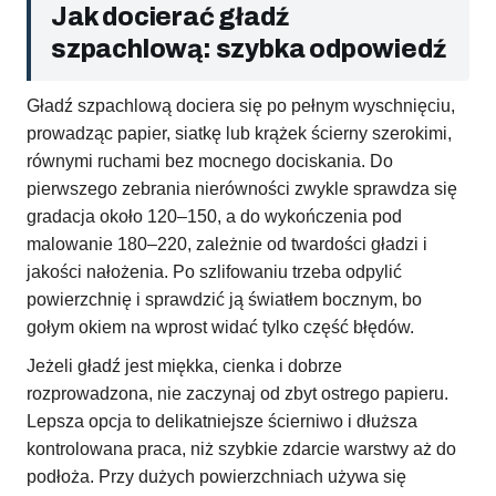
Jak docierać gładź
szpachlową: szybka odpowiedź
Gładź szpachlową dociera się po pełnym wyschnięciu,
prowadząc papier, siatkę lub krążek ścierny szerokimi,
równymi ruchami bez mocnego dociskania. Do
pierwszego zebrania nierówności zwykle sprawdza się
gradacja około 120–150, a do wykończenia pod
malowanie 180–220, zależnie od twardości gładzi i
jakości nałożenia. Po szlifowaniu trzeba odpylić
powierzchnię i sprawdzić ją światłem bocznym, bo
gołym okiem na wprost widać tylko część błędów.
Jeżeli gładź jest miękka, cienka i dobrze
rozprowadzona, nie zaczynaj od zbyt ostrego papieru.
Lepsza opcja to delikatniejsze ścierniwo i dłuższa
kontrolowana praca, niż szybkie zdarcie warstwy aż do
podłoża. Przy dużych powierzchniach używa się