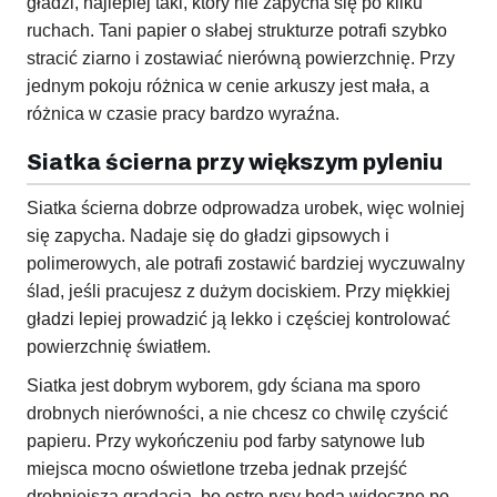
gładzi, najlepiej taki, który nie zapycha się po kilku
ruchach. Tani papier o słabej strukturze potrafi szybko
stracić ziarno i zostawiać nierówną powierzchnię. Przy
jednym pokoju różnica w cenie arkuszy jest mała, a
różnica w czasie pracy bardzo wyraźna.
Siatka ścierna przy większym pyleniu
Siatka ścierna dobrze odprowadza urobek, więc wolniej
się zapycha. Nadaje się do gładzi gipsowych i
polimerowych, ale potrafi zostawić bardziej wyczuwalny
ślad, jeśli pracujesz z dużym dociskiem. Przy miękkiej
gładzi lepiej prowadzić ją lekko i częściej kontrolować
powierzchnię światłem.
Siatka jest dobrym wyborem, gdy ściana ma sporo
drobnych nierówności, a nie chcesz co chwilę czyścić
papieru. Przy wykończeniu pod farby satynowe lub
miejsca mocno oświetlone trzeba jednak przejść
drobniejszą gradacją, bo ostre rysy będą widoczne po