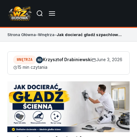
Strona Główna
–
Wnętrza
–
Jak docierać gładź szpachlową bez rys i fal
WNĘTRZA
Krzysztof Drabiniewski
June 3, 2026
KD
15 min czytania