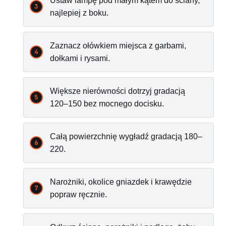
Ustaw lampę pod małym kątem do ściany,
najlepiej z boku.
Zaznacz ołówkiem miejsca z garbami,
dołkami i rysami.
Większe nierówności dotrzyj gradacją
120–150 bez mocnego docisku.
Całą powierzchnię wygładź gradacją 180–
220.
Narożniki, okolice gniazdek i krawędzie
popraw ręcznie.