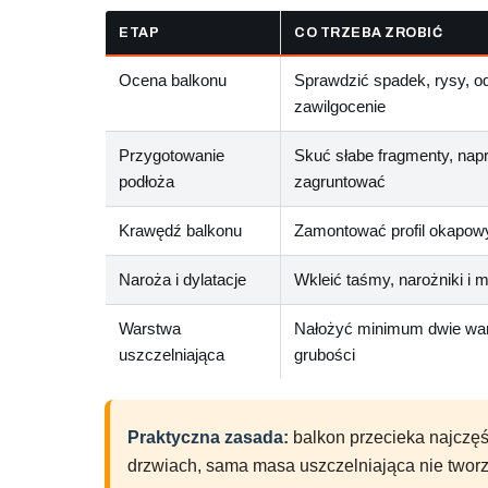
ETAP
CO TRZEBA ZROBIĆ
Ocena balkonu
Sprawdzić spadek, rysy, od
zawilgocenie
Przygotowanie
Skuć słabe fragmenty, napra
podłoża
zagruntować
Krawędź balkonu
Zamontować profil okapowy 
Naroża i dylatacje
Wkleić taśmy, narożniki i
Warstwa
Nałożyć minimum dwie wa
uszczelniająca
grubości
Praktyczna zasada:
balkon przecieka najczęśc
drzwiach, sama masa uszczelniająca nie twor