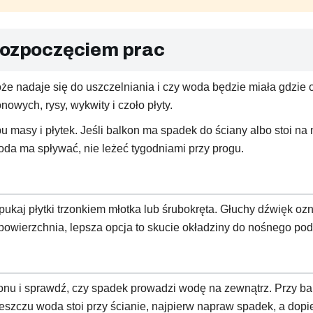
 rozpoczęciem prac
 nadaje się do uszczelniania i czy woda będzie miała gdzie od
owych, rysy, wykwity i czoło płyty.
u masy i płytek. Jeśli balkon ma spadek do ściany albo stoi n
a ma spływać, nie leżeć tygodniami przy progu.
 opukaj płytki trzonkiem młotka lub śrubokręta. Głuchy dźwięk 
a powierzchnia, lepsza opcja to skucie okładziny do nośnego pod
konu i sprawdź, czy spadek prowadzi wodę na zewnątrz. Przy ba
deszczu woda stoi przy ścianie, najpierw napraw spadek, a dop