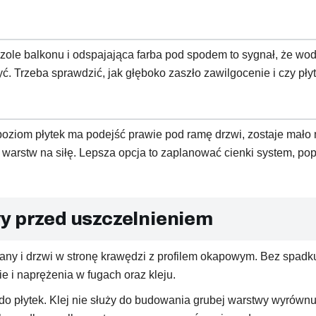
czole balkonu i odspajająca farba pod spodem to sygnał, że wod
yć. Trzeba sprawdzić, jak głęboko zaszło zawilgocenie i czy p
 poziom płytek ma podejść prawie pod ramę drzwi, zostaje mało m
arstw na siłę. Lepsza opcja to zaplanować cienki system, pop
y przed uszczelnieniem
ny i drzwi w stronę krawędzi z profilem okapowym. Bez spadku
e i naprężenia w fugach oraz kleju.
o płytek. Klej nie służy do budowania grubej warstwy wyrównu