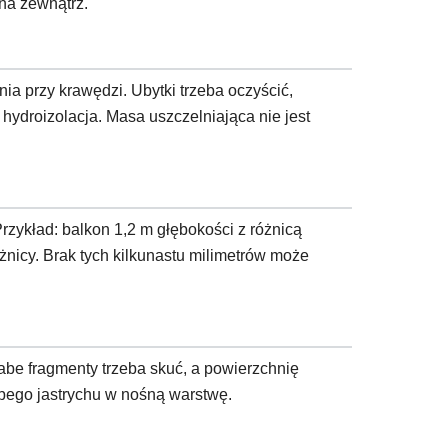
na zewnątrz.
a przy krawędzi. Ubytki trzeba oczyścić,
hydroizolacja. Masa uszczelniająca nie jest
rzykład: balkon 1,2 m głębokości z różnicą
nicy. Brak tych kilkunastu milimetrów może
abe fragmenty trzeba skuć, a powierzchnię
abego jastrychu w nośną warstwę.