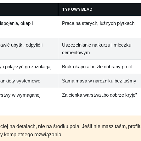
TYPOWY BŁĄD
spojenia, okap i
Praca na starych, luźnych płytkach
wić ubytki, odpylić i
Uszczelnianie na kurzu i mleczku
cementowym
i połączyć go z izolacją
Brak okapu albo źle dobrany profil
 mankiety systemowe
Sama masa w narożniku bez taśmy
rstwy w wymaganej
Za cienka warstwa „bo dobrze kryje”
iej na detalach, nie na środku pola. Jeśli nie masz taśm, pro
zy kompletnego rozwiązania.