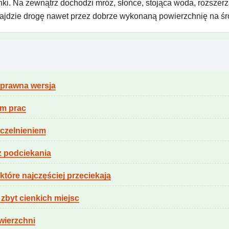
nki. Na zewnątrz dochodzi mróz, słońce, stojąca woda, rozszerzal
znajdzie drogę nawet przez dobrze wykonaną powierzchnię na ś
oprawna wersja
em prac
zczelnieniem
z podciekania
 które najczęściej przeciekają
zbyt cienkich miejsc
wierzchni