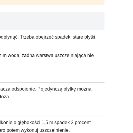
płynąć. Trzeba obejrzeć spadek, stare płytki,
a nim woda, żadna warstwa uszczelniająca nie
oznacza odspojenie. Pojedynczą płytkę można
łoża.
lkonie o głębokości 1,5 m spadek 2 procent
iero potem wykonuj uszczelnienie.