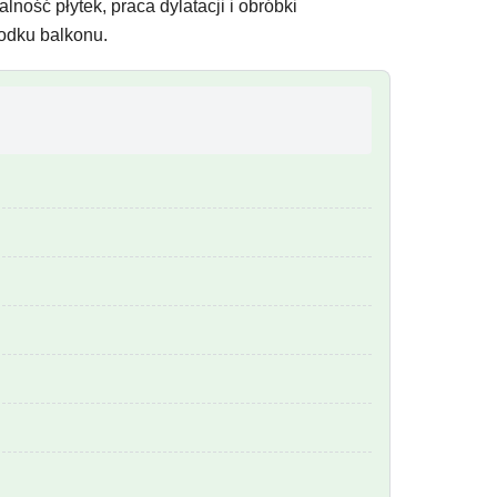
ność płytek, praca dylatacji i obróbki
rodku balkonu.