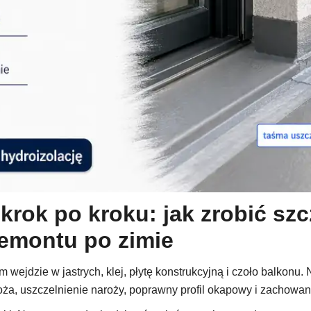
krok po kroku: jak zrobić sz
 remontu po zimie
wejdzie w jastrych, klej, płytę konstrukcyjną i czoło balkonu
oża, uszczelnienie naroży, poprawny profil okapowy i zachowa