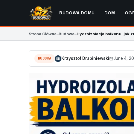
BUDOWA DOMU
DOM
OG
Strona Główna
–
Budowa
–
Hydroizolacja balkonu: jak z
BUDOWA
Krzysztof Drabiniewski
June 4, 2
KD