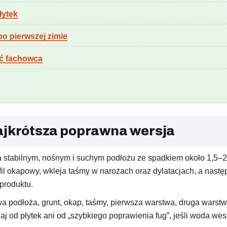
łytek
o pierwszej zimie
ać fachowca
najkrótsza poprawna wersja
 stabilnym, nośnym i suchym podłożu ze spadkiem około 1,5–2
fil okapowy, wkleja taśmy w narożach oraz dylatacjach, a nas
produktu.
 podłoża, grunt, okap, taśmy, pierwsza warstwa, druga warstwa, 
naj od płytek ani od „szybkiego poprawienia fug”, jeśli woda wes