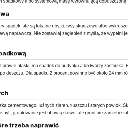
rych spadkowy albo systemową masę wyrównującą dopuszczoną 
owa
 spadek, ale są lokalne ubytki, rysy skurczowe albo wykruszeni
wą naprawczą. Nie zostawiaj zagłębień z myślą, że wypełni je 
spadkową
 prawie płaski, ma spadek do budynku albo tworzy zastoiska. P
po deszczu. Dla spadku 2 procent powinno być około 24 mm róż
ych
ka cementowego, luźnych ziaren, tłuszczu i starych powłok. Sł
pyli, gruntowanie jest obowiązkowe, ale grunt nie zamieni sł
óre trzeba naprawić