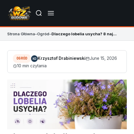
Strona Główna
–
Ogród
–
Dlaczego lobelia usycha? 8 najczęstszych przyczyn i rozwiązań
OGRÓD
Krzysztof Drabiniewski
June 15, 2026
KD
10 min czytania